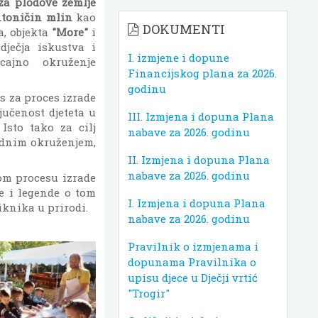
za plodove zemlje
toničin mlin
kao
DOKUMENTI
a, objekta
"More"
i
dječja iskustva i
I. izmjene i dopune
cajno okruženje
Financijskog plana za 2026.
godinu
es za proces izrade
jučenost djeteta u
III. Izmjena i dopuna Plana
Isto tako za cilj
nabave za 2026. godinu
rodnim okruženjem,
II. Izmjena i dopuna Plana
nabave za 2026. godinu
om procesu izrade
če i legende o tom
I. Izmjena i dopuna Plana
iknika u prirodi.
nabave za 2026. godinu
Pravilnik o izmjenama i
dopunama Pravilnika o
upisu djece u Dječji vrtić
"Trogir"