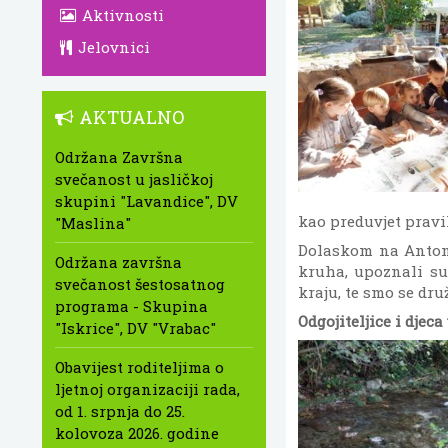
Aktivnosti
Jelovnici
AKTUALNO
Održana Završna
svečanost u jasličkoj
skupini "Lavandice", DV
kao preduvjet pravil
"Maslina"
Dolaskom na Antoni
Održana završna
kruha, upoznali su 
svečanost šestosatnog
kraju, te smo se dru
programa - Skupina
Odgojiteljice i djec
"Iskrice", DV "Vrabac"
Obavijest roditeljima o
ljetnoj organizaciji rada,
od 1. srpnja do 25.
kolovoza 2026. godine