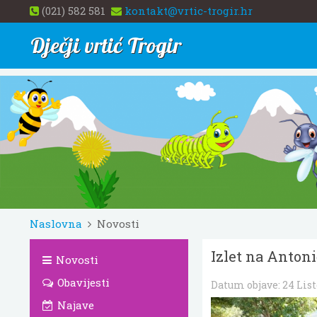
(021) 582 581
kontakt@vrtic-trogir.hr
Dječji vrtić Trogir
Naslovna
Novosti
Izlet na Anton
Novosti
Obavijesti
Datum objave:
24 Lis
Najave