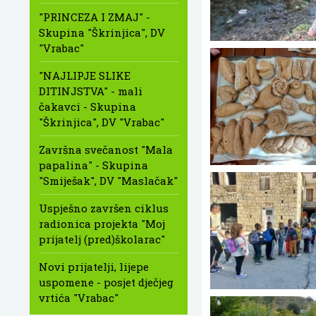
"PRINCEZA I ZMAJ" -
Skupina "Škrinjica", DV
"Vrabac"
"NAJLIPJE SLIKE
DITINJSTVA" - mali
čakavci - Skupina
"Škrinjica", DV "Vrabac"
Završna svečanost "Mala
papalina" - Skupina
"Smiješak", DV "Maslačak"
Uspješno završen ciklus
radionica projekta "Moj
prijatelj (pred)školarac"
Novi prijatelji, lijepe
uspomene - posjet dječjeg
vrtića "Vrabac"