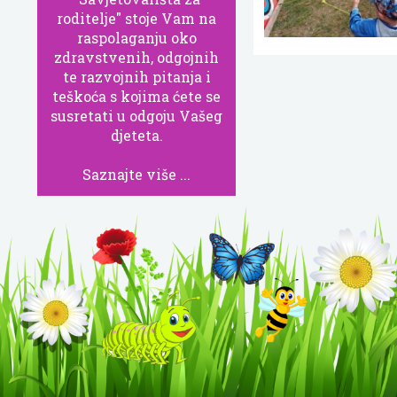
roditelje" stoje Vam na
raspolaganju oko
zdravstvenih, odgojnih
te razvojnih pitanja i
teškoća s kojima ćete se
susretati u odgoju Vašeg
djeteta.
Saznajte više ...