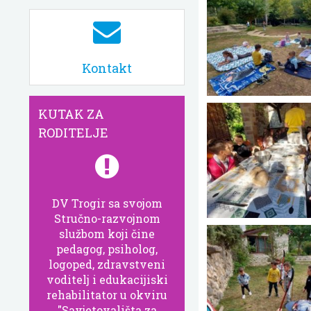
Kontakt
KUTAK ZA
RODITELJE
DV Trogir sa svojom
Stručno-razvojnom
službom koji čine
pedagog, psiholog,
logoped, zdravstveni
voditelj i edukacijiski
rehabilitator u okviru
"Savjetovališta za