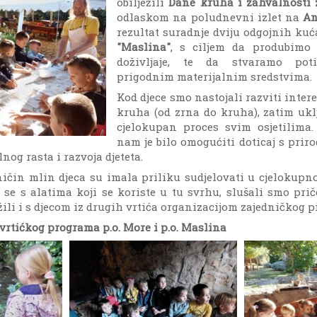
obilježili
Dane kruha i zahvalnosti 
odlaskom na poludnevni izlet na
An
rezultat suradnje dviju odgojnih kuć
"Maslina"
, s ciljem da produbimo 
doživljaje, te da stvaramo poti
prigodnim materijalnim sredstvima.
Kod djece smo nastojali razviti inter
kruha (od zrna do kruha), zatim ukl
cjelokupan proces svim osjetilima. 
nam je bilo omogućiti doticaj s pri
nog rasta i razvoja djeteta.
čin mlin djeca su imala priliku sudjelovati u cjelokupn
se s alatima koji se koriste u tu svrhu, slušali smo pri
žili i s djecom iz drugih vrtića organizacijom zajedničkog p
a vrtićkog programa p.o. More i p.o. Maslina