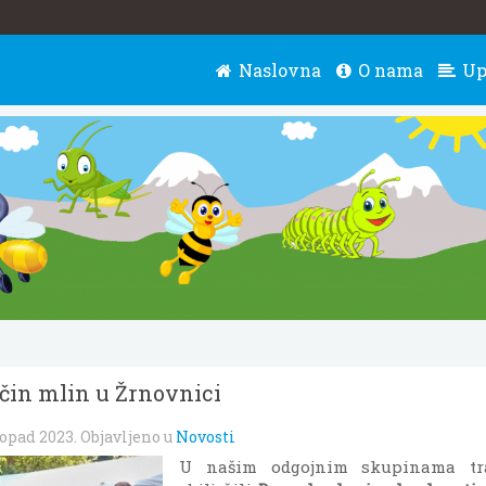
Naslovna
O nama
Up
ičin mlin u Žrnovnici
topad 2023
. Objavljeno u
Novosti
U našim odgojnim skupinama tr