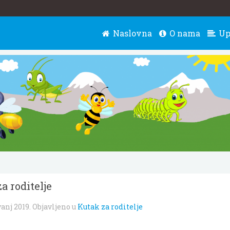
Naslovna
O nama
Up
a roditelje
vanj 2019
. Objavljeno u
Kutak za roditelje