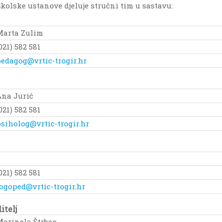
kolske ustanove djeluje stručni tim u sastavu:
Marta Zulim
021) 582 581
edagog@vrtic-trogir.hr
Ana Jurić
021) 582 581
siholog@vrtic-trogir.hr
021) 582 581
ogoped@vrtic-trogir.hr
itelj
Marinela Štrbac