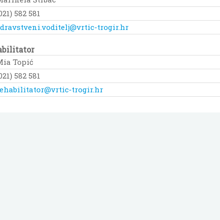
021) 582 581
dravstveni.voditelj@vrtic-trogir.hr
bilitator
Mia Topić
021) 582 581
ehabilitator@vrtic-trogir.hr