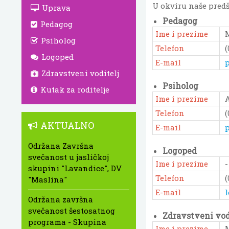
U okviru naše predš
Uprava
Pedagog
Pedagog
Ime i prezime
Psiholog
Telefon
(
Logoped
E-mail
p
Zdravstveni voditelj
Psiholog
Kutak za roditelje
Ime i prezime
Telefon
(
AKTUALNO
E-mail
p
Održana Završna
Logoped
svečanost u jasličkoj
Ime i prezime
-
skupini "Lavandice", DV
Telefon
(
"Maslina"
E-mail
l
Održana završna
svečanost šestosatnog
Zdravstveni vod
programa - Skupina
Ime i prezime