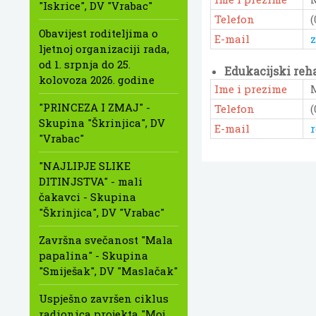
"Iskrice", DV "Vrabac"
Telefon
(
Obavijest roditeljima o
E-mail
z
ljetnoj organizaciji rada,
od 1. srpnja do 25.
Edukacijski reha
kolovoza 2026. godine
Ime i prezime
"PRINCEZA I ZMAJ" -
Telefon
(
Skupina "Škrinjica", DV
E-mail
r
"Vrabac"
"NAJLIPJE SLIKE
DITINJSTVA" - mali
čakavci - Skupina
"Škrinjica", DV "Vrabac"
Završna svečanost "Mala
papalina" - Skupina
"Smiješak", DV "Maslačak"
Uspješno završen ciklus
radionica projekta "Moj