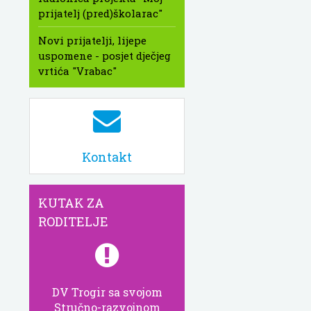
prijatelj (pred)školarac"
Novi prijatelji, lijepe
uspomene - posjet dječjeg
vrtića "Vrabac"
Kontakt
KUTAK ZA
RODITELJE
DV Trogir sa svojom
Stručno-razvojnom