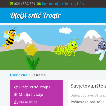
(021) 582 581
kontakt@vrtic-trogir.hr
Dječji vrtić Trogir
Naslovna
O nama
Savjetovalište z
Dječji vrtić Trogir
Misija i vizija
Datum objave:
08 Tra
Poštovani roditelji,
Naše kuće