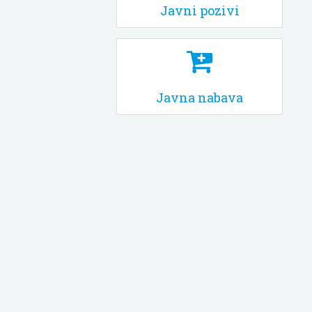
Javni pozivi
Javna nabava