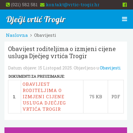
(021) 582 581
kontakt@vrtic-trogir.hr
Dječji vrtić Trogir
Naslovna
Obavijesti
Obavijest roditeljima o izmjeni cijene
usluga Dječjeg vrtića Trogir
Datum objave:
15 Listopad 2025
. Objavljeno u
Obavijesti
DOKUMENTI ZA PREUZIMANJE:
OBAVIJEST
RODITELJIMA O
1.
IZMJENI CIJENE
75 KB
PDF
USLUGA DJEČJEG
VRTIĆA TROGIR