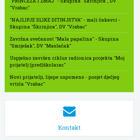
"PRINCEZA I ZMAJ" - Skupina "Škrinjica", DV
"Vrabac"
"NAJLIPJE SLIKE DITINJSTVA" - mali čakavci -
Skupina "Škrinjica", DV "Vrabac"
Završna svečanost "Mala papalina" - Skupina
"Smiješak", DV "Maslačak"
Uspješno završen ciklus radionica projekta "Moj
prijatelj (pred)školarac"
Novi prijatelji, lijepe uspomene - posjet dječjeg
vrtića "Vrabac"
Kontakt