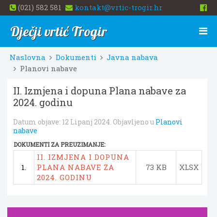
(021) 582 581
kontakt@vrtic-trogir.hr
Dječji vrtić Trogir
Naslovna
Dokumenti
Javna nabava
Planovi nabave
II. Izmjena i dopuna Plana nabave za
2024. godinu
Datum objave:
12 Lipanj 2024
. Objavljeno u
Planovi
nabave
DOKUMENTI ZA PREUZIMANJE:
II. IZMJENA I DOPUNA
1.
PLANA NABAVE ZA
73 KB
XLSX
2024. GODINU