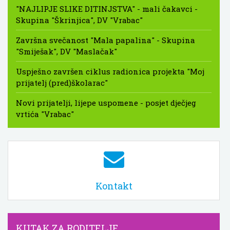
"NAJLIPJE SLIKE DITINJSTVA" - mali čakavci -
Skupina "Škrinjica", DV "Vrabac"
Završna svečanost "Mala papalina" - Skupina
"Smiješak", DV "Maslačak"
Uspješno završen ciklus radionica projekta "Moj
prijatelj (pred)školarac"
Novi prijatelji, lijepe uspomene - posjet dječjeg
vrtića "Vrabac"
Kontakt
KUTAK ZA RODITELJE