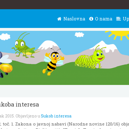
Naslovna
O nama
Up
ukoba interesa
ak 2015
. Objavljeno u
Sukob interesa
 2. toč. 1. Zakona o javnoj nabavi (Narodne novine 120/16) o