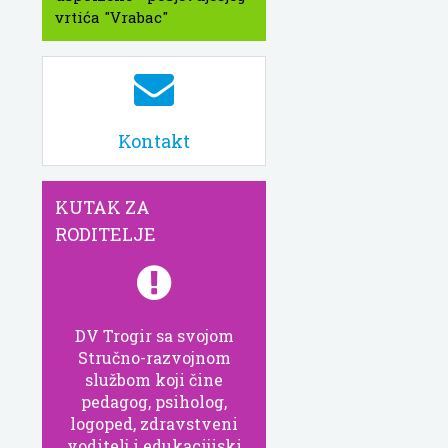
vrtića "Vrabac"
Kontakt
KUTAK ZA
RODITELJE
DV Trogir sa svojom
Stručno-razvojnom
službom koji čine
pedagog, psiholog,
logoped, zdravstveni
voditelj i edukacijiski