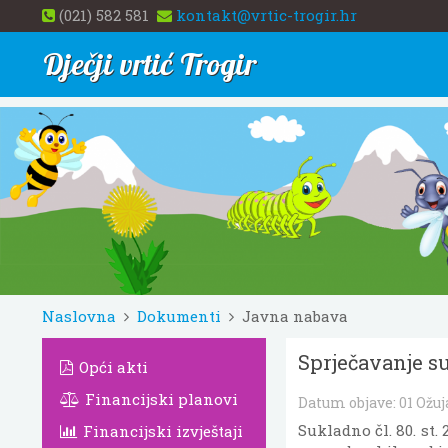
(021) 582 581
kontakt@vrtic-trogir.hr
Dječji vrtić Trogir
Naslovna
Dokumenti
Javna nabava
Sprječavanje s
Opći akti
Financijski planovi
Datum objave:
01 Ožuj
Sukladno čl. 80. st.
Financijski izvještaji