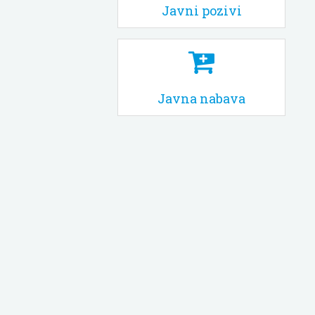
Javni pozivi
Javna nabava