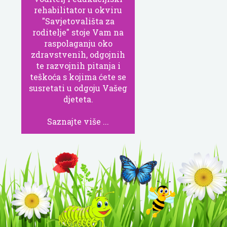
rehabilitator u okviru
"Savjetovališta za
roditelje" stoje Vam na
raspolaganju oko
zdravstvenih, odgojnih
te razvojnih pitanja i
teškoća s kojima ćete se
susretati u odgoju Vašeg
djeteta.
Saznajte više ...