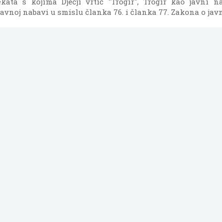
kata s kojima Dječji vrtić "Trogir", Trogir kao javni na
javnoj nabavi u smislu članka 76. i članka 77. Zakona o jav