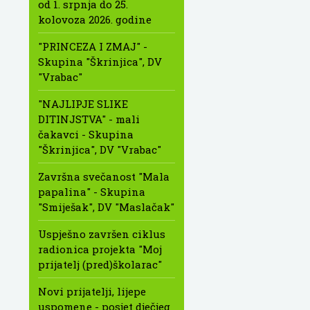
od 1. srpnja do 25.
kolovoza 2026. godine
"PRINCEZA I ZMAJ" -
Skupina "Škrinjica", DV
"Vrabac"
"NAJLIPJE SLIKE
DITINJSTVA" - mali
čakavci - Skupina
"Škrinjica", DV "Vrabac"
Završna svečanost "Mala
papalina" - Skupina
"Smiješak", DV "Maslačak"
Uspješno završen ciklus
radionica projekta "Moj
prijatelj (pred)školarac"
Novi prijatelji, lijepe
uspomene - posjet dječjeg