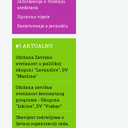
informacija o trošenju
sredstava
Upravno vijeće
Savjetovanje s javnošću
AKTUALNO
Održana Završna
svečanost u jasličkoj
skupini "Lavandice", DV
"Maslina"
Održana završna
svečanost šestosatnog
programa - Skupina
"Iskrice", DV "Vrabac"
Obavijest roditeljima o
ljetnoj organizaciji rada,