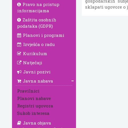
gospodarskih subje
Pravo na pristup
sklapati ugovore o 
informacijama
Zaštita osobnih
podataka (GDPR)
Planovi i programi
Izvješća o radu
Kurikulum
Natječaji
Javni pozivi
Javna nabava
Pravilnici
Planovi nabave
Registri ugovora
Sukob interesa
Javna objava