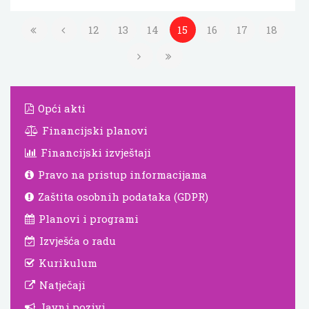
12
13
14
15
16
17
18
Opći akti
Financijski planovi
Financijski izvještaji
Pravo na pristup informacijama
Zaštita osobnih podataka (GDPR)
Planovi i programi
Izvješća o radu
Kurikulum
Natječaji
Javni pozivi