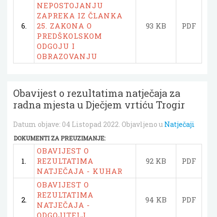
NEPOSTOJANJU
ZAPREKA IZ ČLANKA
6.
25. ZAKONA O
93 KB
PDF
PREDŠKOLSKOM
ODGOJU I
OBRAZOVANJU
Obavijest o rezultatima natječaja za
radna mjesta u Dječjem vrtiću Trogir
Datum objave:
04 Listopad 2022
. Objavljeno u
Natječaji
DOKUMENTI ZA PREUZIMANJE:
OBAVIJEST O
1.
REZULTATIMA
92 KB
PDF
NATJEČAJA - KUHAR
OBAVIJEST O
REZULTATIMA
2.
94 KB
PDF
NATJEČAJA -
ODGOJITELJ