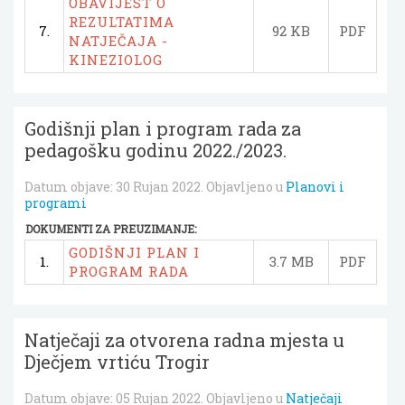
OBAVIJEST O
REZULTATIMA
7.
92 KB
PDF
NATJEČAJA -
KINEZIOLOG
Godišnji plan i program rada za
pedagošku godinu 2022./2023.
Datum objave:
30 Rujan 2022
. Objavljeno u
Planovi i
programi
DOKUMENTI ZA PREUZIMANJE:
GODIŠNJI PLAN I
1.
3.7 MB
PDF
PROGRAM RADA
Natječaji za otvorena radna mjesta u
Dječjem vrtiću Trogir
Datum objave:
05 Rujan 2022
. Objavljeno u
Natječaji