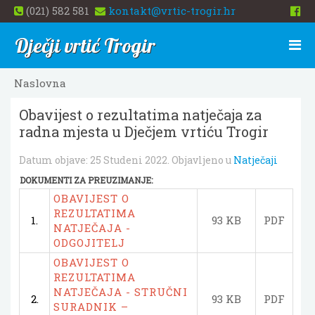
(021) 582 581
kontakt@vrtic-trogir.hr
Dječji vrtić Trogir
Naslovna
Obavijest o rezultatima natječaja za
radna mjesta u Dječjem vrtiću Trogir
Datum objave:
25 Studeni 2022
. Objavljeno u
Natječaji
DOKUMENTI ZA PREUZIMANJE:
OBAVIJEST O
REZULTATIMA
1.
93 KB
PDF
NATJEČAJA -
ODGOJITELJ
OBAVIJEST O
REZULTATIMA
NATJEČAJA - STRUČNI
2.
93 KB
PDF
SURADNIK –