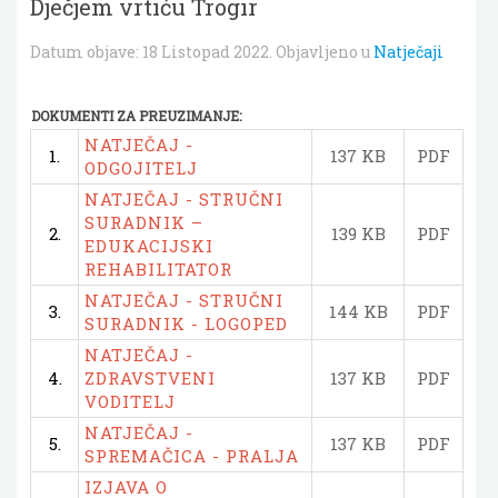
Dječjem vrtiću Trogir
Datum objave:
18 Listopad 2022
. Objavljeno u
Natječaji
DOKUMENTI ZA PREUZIMANJE:
NATJEČAJ -
1.
137 KB
PDF
ODGOJITELJ
NATJEČAJ - STRUČNI
SURADNIK –
2.
139 KB
PDF
EDUKACIJSKI
REHABILITATOR
NATJEČAJ - STRUČNI
3.
144 KB
PDF
SURADNIK - LOGOPED
NATJEČAJ -
4.
ZDRAVSTVENI
137 KB
PDF
VODITELJ
NATJEČAJ -
5.
137 KB
PDF
SPREMAČICA - PRALJA
IZJAVA O