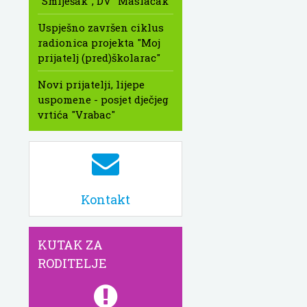
"Smiješak", DV "Maslačak"
Uspješno završen ciklus
radionica projekta "Moj
prijatelj (pred)školarac"
Novi prijatelji, lijepe
uspomene - posjet dječjeg
vrtića "Vrabac"
Kontakt
KUTAK ZA
RODITELJE