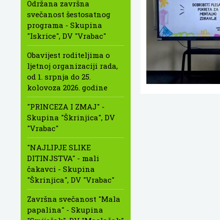
Održana završna
svečanost šestosatnog
programa - Skupina
"Iskrice", DV "Vrabac"
Obavijest roditeljima o
ljetnoj organizaciji rada,
od 1. srpnja do 25.
kolovoza 2026. godine
"PRINCEZA I ZMAJ" -
Skupina "Škrinjica", DV
"Vrabac"
"NAJLIPJE SLIKE
DITINJSTVA" - mali
čakavci - Skupina
"Škrinjica", DV "Vrabac"
Završna svečanost "Mala
papalina" - Skupina