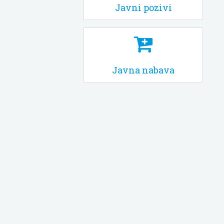
Javni pozivi
Javna nabava