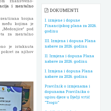
om znanstveno-
encija i mentalno
DOKUMENTI
zentirana brojna
I. izmjene i dopune
e među kojima je
Financijskog plana za 2026.
 „Medonjice“ pod
godinu
eta za mentalno
III. Izmjena i dopuna Plana
nabave za 2026. godinu
bno je istaknuta
 pokret za njihov
II. Izmjena i dopuna Plana
nabave za 2026. godinu
I. Izmjena i dopuna Plana
nabave za 2026. godinu
Pravilnik o izmjenama i
dopunama Pravilnika o
upisu djece u Dječji vrtić
"Trogir"