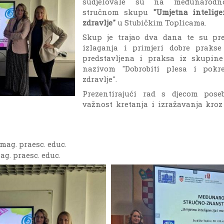
sudjelovale su na međunarodn
stručnom skupu
"Umjetna intelig
zdravlje"
u Stubičkim Toplicama.
Skup je trajao dva dana te su pre
izlaganja i primjeri dobre praks
predstavljena i praksa iz skupine
nazivom "Dobrobiti plesa i pokr
zdravlje".
Prezentirajući rad s djecom pose
važnost kretanja i izražavanja kroz
 mag. praesc. educ.
mag. praesc. educ.