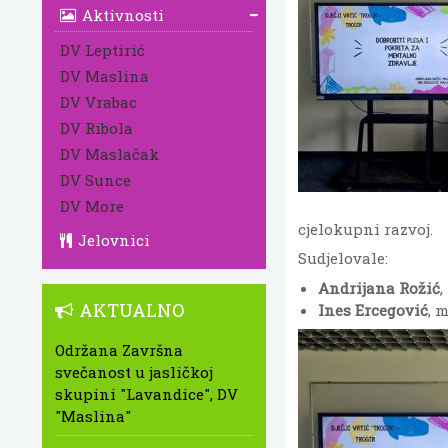
Aktivnosti
DV Leptirić
DV Maslina
DV Vrabac
DV Ribola
DV Maslačak
DV Sunce
DV More
cjelokupni razvoj.
Jelovnici
Sudjelovale:
Andrijana Rožić
,
AKTUALNO
Ines Ercegović
, 
Održana Završna
svečanost u jasličkoj
skupini "Lavandice", DV
"Maslina"