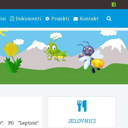
isi
Dokumenti
Projekti
Kontakt
JELOVNICI
r“
,
PO "Leptirić"