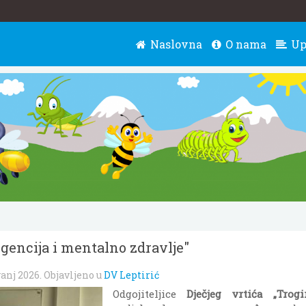
Naslovna
O nama
Up
gencija i mentalno zdravlje"
vanj 2026
. Objavljeno u
DV Leptirić
Odgojiteljice
Dječjeg vrtića „Trogi