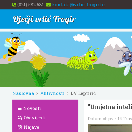
(021) 582 581
kontakt@vrtic-trogir.hr
Dječji vrtić Trogir
Naslovna
Aktivnosti
DV Leptirić
"Umjetna inteli
Novosti
Obavijesti
Datum objave:
14 Tra
Najave