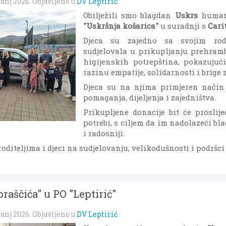
vanj 2026
. Objavljeno u
DV Leptirić
Obilježili smo blagdan
Uskrs
human
"Uskršnja košarica"
u suradnji s
Cari
Djeca su zajedno sa svojim rodi
sudjelovala u prikupljanju prehram
higijenskih potrepština, pokazuju
razinu empatije, solidarnosti i brige 
Djeca su na njima primjeren način
pomaganja, dijeljenja i zajedništva.
Prikupljene donacije bit će proslij
potrebi, s ciljem da im nadolazeći bl
i radosniji.
diteljima i djeci na sudjelovanju, velikodušnosti i podršci 
praščića" u PO "Leptirić"
vanj 2026
. Objavljeno u
DV Leptirić