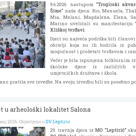
9.6.2026. nastupom
"Trogirski akvar
Šime"
naša djeca: Rio, Manuela, Thal
Mia, Melani, Magdalena, Elena, Sa
Marino uveličali su manifestaciju
Kliškoj tvrđavi
.
Djeci su najveća podrška bili članovi
obitelji koja su ih bodrila iz pu
mogućnost i prošetati tvrđavom i razg
Večer je bila ispunjena folklornim i
školske djece iz različitih vr
umjetničkih društava i škola.
rano pratila sve izvedbe. Na svoju izvedbu bili su posebno p
t u arheološki lokalitet Salona
anj 2026
. Objavljeno u
DV Leptirić
29. travnja djeca iz
MO "Leptirić"
sku