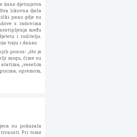
je dane djetinjstva
 Sva likovna djela
ički pano gdje su
radove s radovima
i nestrpljenja među
etetu i roditelju.
ja traju i danas.
njih ponos- „što je
telji mogu, čime su
 alatima, „veselim
apisima, opremom,
djeca su pokazala
tivnosti. Pri tome