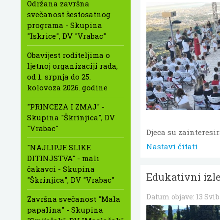
Održana završna
svečanost šestosatnog
programa - Skupina
"Iskrice", DV "Vrabac"
Obavijest roditeljima o
ljetnoj organizaciji rada,
od 1. srpnja do 25.
kolovoza 2026. godine
"PRINCEZA I ZMAJ" -
Skupina "Škrinjica", DV
"Vrabac"
Djeca su zainteresi
Nastavi čitati
"NAJLIPJE SLIKE
DITINJSTVA" - mali
čakavci - Skupina
Edukativni izle
"Škrinjica", DV "Vrabac"
Datum objave:
13 Svib
Završna svečanost "Mala
papalina" - Skupina