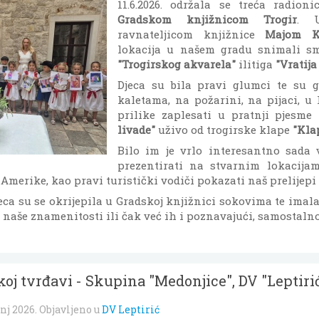
11.6.2026. održala se treća radion
Gradskom knjižnicom Trogir
. 
ravnateljicom knjižnice
Majom Ko
lokacija u našem gradu snimali s
"Trogirskog akvarela"
ilitiga
"Vratija
Djeca su bila pravi glumci te su g
kaletama, na požarini, na pijaci, u 
prilike zaplesati u pratnji pjesme
livade"
uživo od trogirske klape
"Kla
Bilo im je vrlo interesantno sada 
prezentirati na stvarnim lokacija
Amerike, kao pravi turistički vodiči pokazati naš prelijepi 
a su se okrijepila u Gradskoj knjižnici sokovima te imala 
e naše znamenitosti ili čak već ih i poznavajući, samostalno
oj tvrđavi - Skupina "Medonjice", DV "Leptiri
nj 2026
. Objavljeno u
DV Leptirić