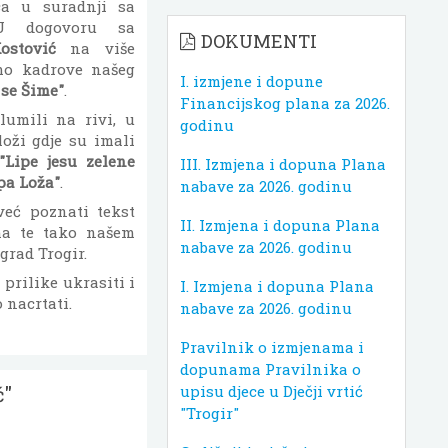
ica u suradnji sa
U dogovoru sa
DOKUMENTI
stović
na više
mo kadrove našeg
I. izmjene i dopune
 se Šime"
.
Financijskog plana za 2026.
lumili na rivi, u
godinu
loži gdje su imali
"Lipe jesu zelene
III. Izmjena i dopuna Plana
pa Loža"
.
nabave za 2026. godinu
već poznati tekst
II. Izmjena i dopuna Plana
ma te tako našem
nabave za 2026. godinu
grad Trogir.
prilike ukrasiti i
I. Izmjena i dopuna Plana
 nacrtati.
nabave za 2026. godinu
Pravilnik o izmjenama i
dopunama Pravilnika o
ć"
upisu djece u Dječji vrtić
"Trogir"