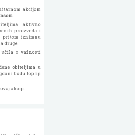
itarnom akcijom
tasom
.
teljima aktivno
benih proizvoda i
ći pritom iznimnu
za druge.
 učila o važnosti
eđene obiteljima u
agdani budu topliji
ovoj akciji.