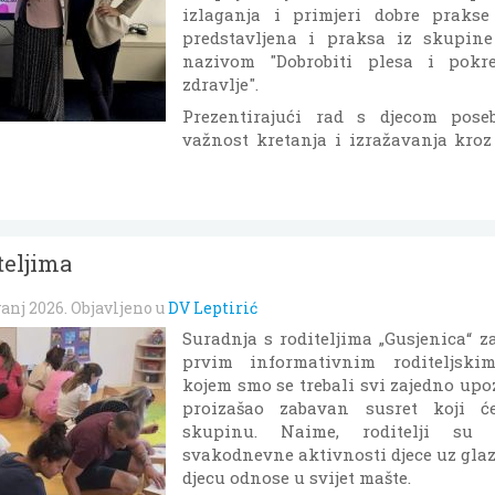
izlaganja i primjeri dobre praks
predstavljena i praksa iz skupine
nazivom "Dobrobiti plesa i pokr
zdravlje".
Prezentirajući rad s djecom pose
važnost kretanja i izražavanja kroz
teljima
vanj 2026
. Objavljeno u
DV Leptirić
Suradnja s roditeljima „Gusjenica“ z
prvim informativnim roditeljsk
kojem smo se trebali svi zajedno upoz
proizašao zabavan susret koji ć
skupinu. Naime, roditelji su 
svakodnevne aktivnosti djece uz gla
djecu odnose u svijet mašte.