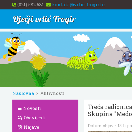
(021) 582 581
kontakt@vrtic-trogir.hr
Dječji vrtić Trogir
Naslovna
Aktivnosti
Treća radionica
Novosti
Skupina "Medonj
Obavijesti
Datum objave:
13 Lipa
Najave