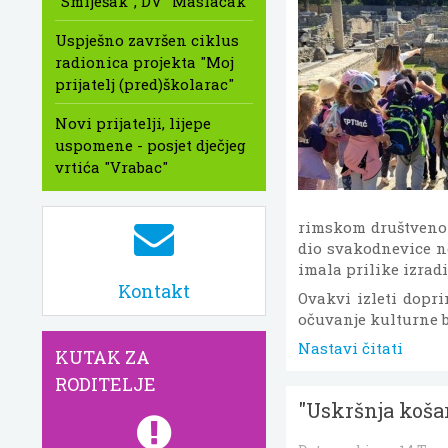
"Smiješak", DV "Maslačak"
Uspješno završen ciklus
radionica projekta "Moj
prijatelj (pred)školarac"
Novi prijatelji, lijepe
uspomene - posjet dječjeg
vrtića "Vrabac"
rimskom društvenom
dio svakodnevice n
imala prilike izradi
Kontakt
Ovakvi izleti dopri
očuvanje kulturne b
Nastavi čitati
KUTAK ZA
RODITELJE
"Uskršnja koša