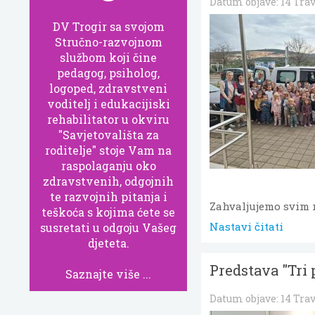
Datum objave:
14 Tra
DV Trogir sa svojom
Stručno-razvojnom
službom koji čine
pedagog, psiholog,
logoped, zdravstveni
voditelj i edukacijiski
rehabilitator u okviru
"Savjetovališta za
roditelje" stoje Vam na
raspolaganju oko
zdravstvenih, odgojnih
te razvojnih pitanja i
Zahvaljujemo svim ro
teškoća s kojima ćete se
Nastavi čitati
susretati u odgoju Vašeg
djeteta.
Predstava "Tri 
Saznajte više ...
Datum objave:
14 Tra