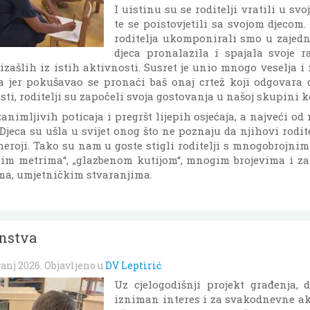
I uistinu su se roditelji vratili u svo
te se poistovjetili sa svojom djecom.
roditelja ukomponirali smo u zajedn
djeca pronalazila i spajala svoje 
oizašlih iz istih aktivnosti. Susret je unio mnogo veselja 
a jer pokušavao se pronaći baš onaj crtež koji odgovara dj
i, roditelji su započeli svoja gostovanja u našoj skupini ko
animljivih poticaja i pregršt lijepih osjećaja, a najveći od 
. Djeca su ušla u svijet onog što ne poznaju da njihovi rodi
 heroji. Tako su nam u goste stigli roditelji s mnogobrojnim
jnim metrima“, „glazbenom kutijom“, mnogim brojevima i z
ma, umjetničkim stvaranjima.
nstva
vanj 2026
. Objavljeno u
DV Leptirić
Uz cjelogodišnji projekt građenja, 
izniman interes i za svakodnevne ak