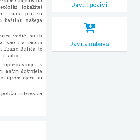
ezdice sudjelovala
Javni pozivi
eološki lokalitet
vo, imala priliku
u baštinu našega
riče, vodiči su ih
a, kao i s radom
Javna nabava
n Frane Bulića te
 i radio.
e upoznavanje s
n način doživjela
m igrom, djeca su
 potiču interes za