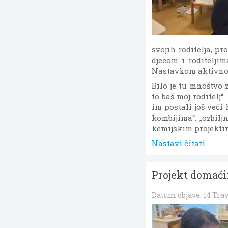
svojih roditelja, pr
djecom i roditeljim
Nastavkom aktivnost
Bilo je tu mnoštvo z
to baš moj roditelj“
im postali još veći
kombijima“, „ozbil
kemijskim projekti
Nastavi čitati
Projekt domaći
Datum objave:
14 Tra