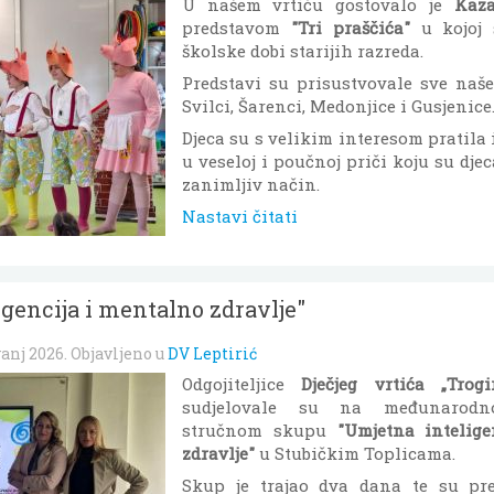
U našem vrtiću gostovalo je
Kaza
predstavom
"Tri praščića"
u kojoj 
školske dobi starijih razreda.
Predstavi su prisustvovale sve naše
Svilci, Šarenci, Medonjice i Gusjenice
Djeca su s velikim interesom pratila 
u veseloj i poučnoj priči koju su dje
zanimljiv način.
Nastavi čitati
gencija i mentalno zdravlje"
vanj 2026
. Objavljeno u
DV Leptirić
Odgojiteljice
Dječjeg vrtića „Trogi
sudjelovale su na međunarodn
stručnom skupu
"Umjetna intelig
zdravlje"
u Stubičkim Toplicama.
Skup je trajao dva dana te su pre