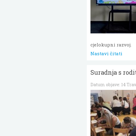
cjelokupni razvoj.
Nastavi čitati
Suradnja s rodi
Datum objave:
14 Tra