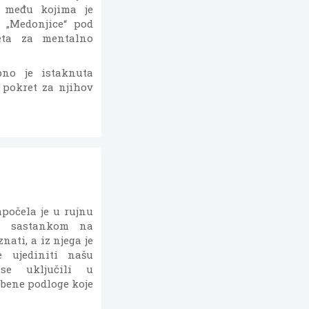
e među kojima je
 „Medonjice“ pod
eta za mentalno
bno je istaknuta
 pokret za njihov
apočela je u rujnu
im sastankom na
nati, a iz njega je
e ujediniti našu
se uključili u
zbene podloge koje