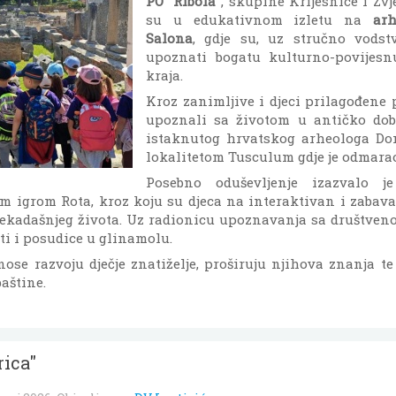
PO "Ribola"
, skupine Krijesnice i Zvj
su u edukativnom izletu na
arh
Salona
, gdje su, uz stručno vodst
upoznati bogatu kulturno-povijesn
kraja.
Kroz zanimljive i djeci prilagođene p
upoznali sa životom u antičko dob
istaknutog hrvatskog arheologa Do
lokalitetom Tusculum gdje je odmarao
Posebno oduševljenje izazvalo j
 igrom Rota, kroz koju su djeca na interaktivan i zabava
ekadašnjeg života. Uz radionicu upoznavanja sa društveno
ti i posudice u glinamolu.
nose razvoju dječje znatiželje, proširuju njihova znanja te
aštine.
rica"