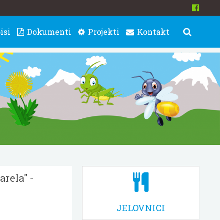
isi
Dokumenti
Projekti
Kontakt
arela" -
JELOVNICI