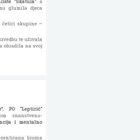
lište "Škatula"
s
su glumila djeca
 četiri skupine –
.
izvedbu te uživala
ca obradila na svoj
r“
,
PO "Leptirić"
om znanstveno-
encija i mentalno
zentirana brojna