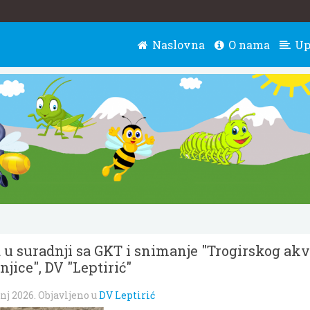
Naslovna
O nama
Up
 u suradnji sa GKT i snimanje "Trogirskog akv
ice", DV "Leptirić"
nj 2026
. Objavljeno u
DV Leptirić