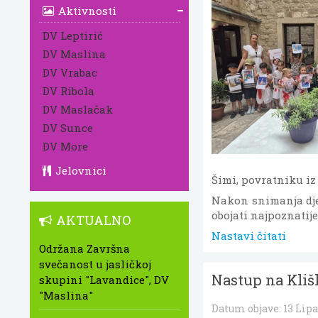
Aktivnosti
DV Leptirić
DV Maslina
DV Vrabac
DV Ribola
DV Maslačak
DV Sunce
DV More
Jelovnici
Šimi, povratniku iz 
Nakon snimanja djec
obojati najpoznatij
AKTUALNO
Nastavi čitati
Održana Završna
svečanost u jasličkoj
Nastup na Klišk
skupini "Lavandice", DV
"Maslina"
Datum objave:
13 Lipa