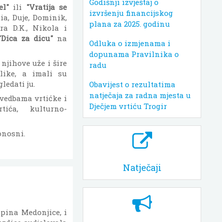
Godišnji izvještaj o
el"
ili
"Vratija se
izvršenju financijskog
ia, Duje, Dominik,
plana za 2025. godinu
ra D.K., Nikola i
"Dica za dicu"
na
Odluka o izmjenama i
dopunama Pravilnika o
 njihove uže i šire
radu
blike, a imali su
ledati ju.
Obavijest o rezultatima
natječaja za radna mjesta u
zvedbama vrtićke i
Dječjem vrtiću Trogir
tića, kulturno-
onosni.
Natječaji
pina Medonjice, i