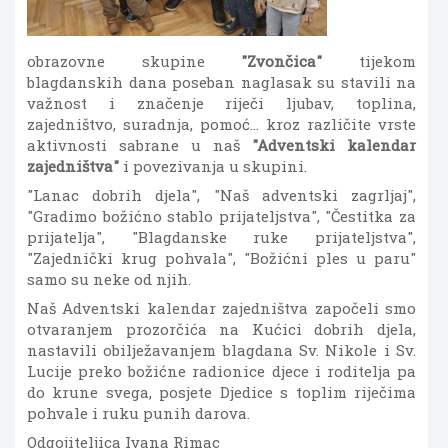
obrazovne skupine
"Zvončica"
tijekom
blagdanskih dana poseban naglasak su stavili na
važnost i značenje riječi ljubav, toplina,
zajedništvo, suradnja, pomoć... kroz različite vrste
aktivnosti sabrane u naš
"Adventski kalendar
zajedništva"
i povezivanja u skupini.
"Lanac dobrih djela", "Naš adventski zagrljaj",
"Gradimo božićno stablo prijateljstva", "Čestitka za
prijatelja", "Blagdanske ruke prijateljstva",
"Zajednički krug pohvala", "Božićni ples u paru"
samo su neke od njih.
Naš Adventski kalendar zajedništva započeli smo
otvaranjem prozorčića na Kućici dobrih djela,
nastavili obilježavanjem blagdana Sv. Nikole i Sv.
Lucije preko božićne radionice djece i roditelja pa
do krune svega, posjete Djedice s toplim riječima
pohvale i ruku punih darova.
Odgojiteljica Ivana Rimac