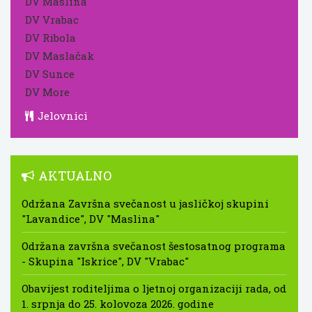
DV Maslina
DV Vrabac
DV Ribola
DV Maslačak
DV Sunce
DV More
Jelovnici
AKTUALNO
Održana Završna svečanost u jasličkoj skupini
"Lavandice", DV "Maslina"
Održana završna svečanost šestosatnog programa
- Skupina "Iskrice", DV "Vrabac"
Obavijest roditeljima o ljetnoj organizaciji rada, od
1. srpnja do 25. kolovoza 2026. godine