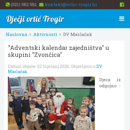
(021) 582 581
kontakt@vrtic-trogir.hr
Dječji vrtić Trogir
Naslovna
Aktivnosti
DV Maslačak
"Adventski kalendar zajedništva" u
skupini "Zvončica"
Datum objave:
02 Siječanj 2026
. Objavljeno u
DV
Maslačak
Djeca iz
odgojno -