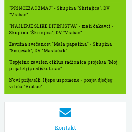
"PRINCEZA I ZMAJ" - Skupina "Škrinjica", DV
"Vrabac"
"NAJLIPJE SLIKE DITINJSTVA" - mali čakavci -
Skupina "Škrinjica", DV "Vrabac"
Završna svečanost "Mala papalina" - Skupina
"Smiješak", DV "Maslačak"
Uspješno završen ciklus radionica projekta "Moj
prijatelj (pred)školarac"
Novi prijatelji, lijepe uspomene - posjet dječjeg
vrtića "Vrabac"
Kontakt