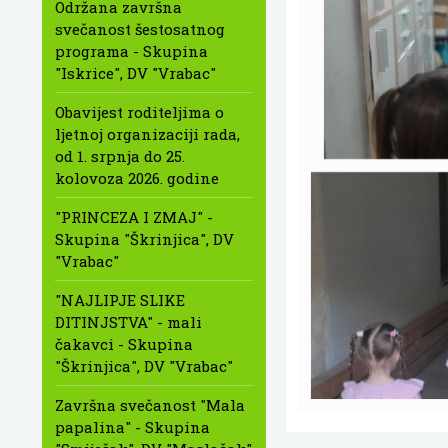
Održana završna
svečanost šestosatnog
programa - Skupina
"Iskrice", DV "Vrabac"
Obavijest roditeljima o
ljetnoj organizaciji rada,
od 1. srpnja do 25.
kolovoza 2026. godine
"PRINCEZA I ZMAJ" -
Skupina "Škrinjica", DV
"Vrabac"
"NAJLIPJE SLIKE
DITINJSTVA" - mali
čakavci - Skupina
"Škrinjica", DV "Vrabac"
Završna svečanost "Mala
papalina" - Skupina