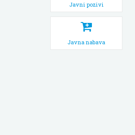
Javni pozivi
Javna nabava