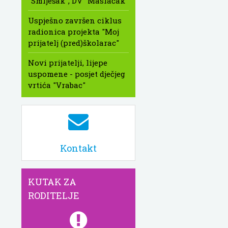
"Smiješak", DV "Maslačak"
Uspješno završen ciklus
radionica projekta "Moj
prijatelj (pred)školarac"
Novi prijatelji, lijepe
uspomene - posjet dječjeg
vrtića "Vrabac"
Kontakt
KUTAK ZA
RODITELJE