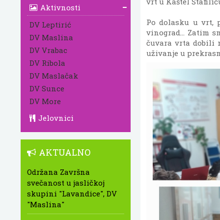
vrt u Kaštel Štafilić
Aktivnosti
Po dolasku u vrt, 
DV Leptirić
vinograd... Zatim s
DV Maslina
čuvara vrta dobili 
DV Vrabac
uživanje u prekras
DV Ribola
DV Maslačak
DV Sunce
DV More
Jelovnici
AKTUALNO
Održana Završna
svečanost u jasličkoj
skupini "Lavandice", DV
"Maslina"