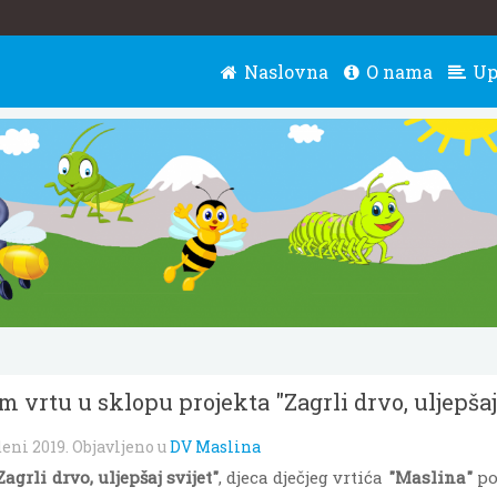
Naslovna
O nama
Up
m vrtu u sklopu projekta "Zagrli drvo, uljepšaj
deni 2019
. Objavljeno u
DV Maslina
Zagrli drvo, uljepšaj svijet"
, djeca dječjeg vrtića
"Maslina"
pos