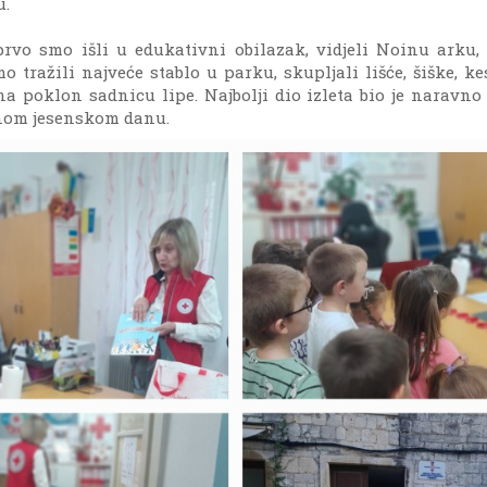
u.
prvo smo išli u edukativni obilazak, vidjeli Noinu arku,
mo tražili najveće stablo u parku, skupljali lišće, šiške, k
na poklon sadnicu lipe. Najbolji dio izleta bio je naravno
nom jesenskom danu.