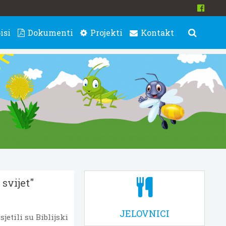
isi
Dokumenti
Projekti
Kontakt
 svijet"
JELOVNICI
jetili su Biblijski