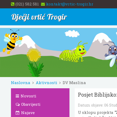
(021) 582 581
kontakt@vrtic-trogir.hr
Dječji vrtić Trogir
Naslovna
Aktivnosti
DV Maslina
Posjet Biblijsko
Novosti
Obavijesti
Datum objave:
06 Stu
U sklopu projekta
"
Najave