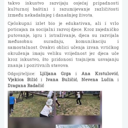
takvo iskustvo razvijaju osjećaj pripadnosti
kulturnoj baštini i razumijevanje različitosti
između nekadašnjeg i današnjeg života.
Cjelokupni izlet bio je edukativan, ali i vrlo
poticajan za socijalni razvoj djece. Kroz zajedničko
putovanje, igru i istraživanje, djeca su razvijala
međusobnu suradnju, komunikaciju i
samostalnost. Ovakvi oblici učenja izvan vrtićkog
okruženja imaju veliku vrijednost jer djeca uče
kroz iskustvo, što pridonosi trajnijem usvajanju
znanja i pozitivnih stavova.
Odgojiteljice:
Ljiljana Grga
i
Ana Krstulović
,
Vjekica Bilić
i
Ivana Buličić
,
Nevena Lučin
i
Dragana Radačić