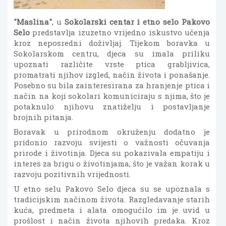
"Maslina"
, u
Sokolarski centar i etno selo Pakovo
Selo
predstavlja izuzetno vrijedno iskustvo učenja
kroz neposredni doživljaj. Tijekom boravka u
Sokolarskom centru, djeca su imala priliku
upoznati različite vrste ptica grabljivica,
promatrati njihov izgled, način života i ponašanje.
Posebno su bila zainteresirana za hranjenje ptica i
način na koji sokolari komuniciraju s njima, što je
potaknulo njihovu znatiželju i postavljanje
brojnih pitanja.
Boravak u prirodnom okruženju dodatno je
pridonio razvoju svijesti o važnosti očuvanja
prirode i životinja. Djeca su pokazivala empatiju i
interes za brigu o životinjama, što je važan korak u
razvoju pozitivnih vrijednosti.
U etno selu Pakovo Selo djeca su se upoznala s
tradicijskim načinom života. Razgledavanje starih
kuća, predmeta i alata omogućilo im je uvid u
prošlost i način života njihovih predaka. Kroz