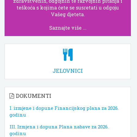
zdravstvenih, odgojnih te razvojnih pitanja i
teškoća s kojima ćete se susretati u odgoju
Vašeg djeteta.
Saznajte više ...
JELOVNICI
DOKUMENTI
I. izmjene i dopune Financijskog plana za 2026.
godinu
III. Izmjena i dopuna Plana nabave za 2026.
godinu