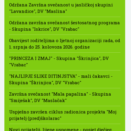
Održana Završna svečanost u jasličkoj skupini
"Lavandice", DV "Maslina"
Održana završna svečanost šestosatnog programa
- Skupina "Iskrice", DV "Vrabac"
Obavijest roditeljima o ljetnoj organizaciji rada, od
1. srpnja do 25. kolovoza 2026. godine
"PRINCEZA I ZMAJ" - Skupina "Škrinjica", DV
"Vrabac"
"NAJLIPJE SLIKE DITINJSTVA" - mali čakavci -
Skupina "Škrinjica", DV "Vrabac"
Završna svečanost "Mala papalina" - Skupina
"Smiješak", DV "Maslačak"
Uspješno završen ciklus radionica projekta "Moj
prijatelj (pred)školarac"
Novi prijatelji, lijepe uspomene - posjet dječjeg