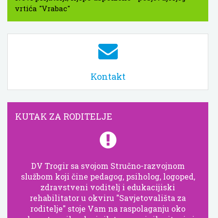
vrtića "Vrabac"
Kontakt
KUTAK ZA RODITELJE
DV Trogir sa svojom Stručno-razvojnom
službom koji čine pedagog, psiholog, logoped,
zdravstveni voditelj i edukacijiski
rehabilitator u okviru "Savjetovališta za
roditelje" stoje Vam na raspolaganju oko