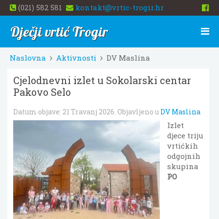
(021) 582 581
kontakt@vrtic-trogir.hr
Dječji vrtić Trogir
Naslovna
Aktivnosti
DV Maslina
Cjelodnevni izlet u Sokolarski centar
Pakovo Selo
Datum objave:
21 Travanj 2026
. Objavljeno u
DV Maslina
Izlet
djece triju
vrtićkih
odgojnih
skupina
PO