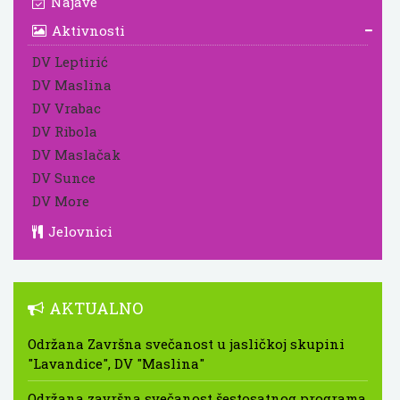
Najave
Aktivnosti
DV Leptirić
DV Maslina
DV Vrabac
DV Ribola
DV Maslačak
DV Sunce
DV More
Jelovnici
AKTUALNO
Održana Završna svečanost u jasličkoj skupini
"Lavandice", DV "Maslina"
Održana završna svečanost šestosatnog programa