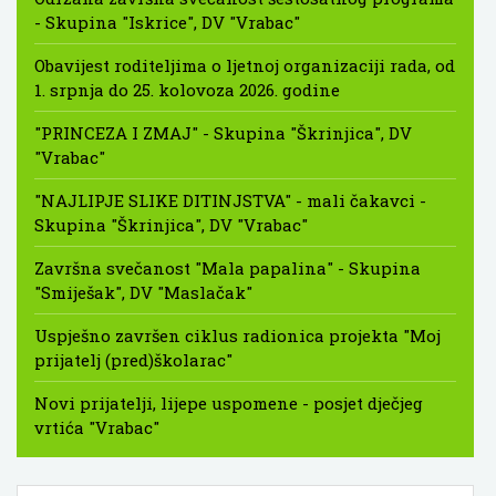
- Skupina "Iskrice", DV "Vrabac"
Obavijest roditeljima o ljetnoj organizaciji rada, od
1. srpnja do 25. kolovoza 2026. godine
"PRINCEZA I ZMAJ" - Skupina "Škrinjica", DV
"Vrabac"
"NAJLIPJE SLIKE DITINJSTVA" - mali čakavci -
Skupina "Škrinjica", DV "Vrabac"
Završna svečanost "Mala papalina" - Skupina
"Smiješak", DV "Maslačak"
Uspješno završen ciklus radionica projekta "Moj
prijatelj (pred)školarac"
Novi prijatelji, lijepe uspomene - posjet dječjeg
vrtića "Vrabac"