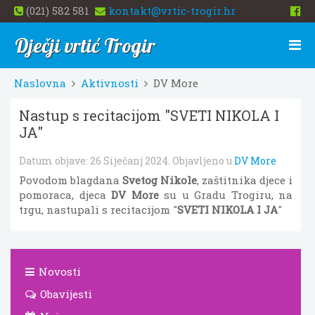
(021) 582 581
kontakt@vrtic-trogir.hr
Dječji vrtić Trogir
Naslovna
Aktivnosti
DV More
Nastup s recitacijom "SVETI NIKOLA I
JA"
Datum objave:
26 Siječanj 2024
. Objavljeno u
DV More
Povodom blagdana
Svetog Nikole
, zaštitnika djece i
pomoraca, djeca
DV More
su u Gradu Trogiru, na
trgu, nastupali s recitacijom "
SVETI NIKOLA I JA
"
Novosti
Obavijesti