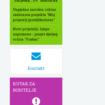
"Smiješak", DV "Maslačak"
Uspješno završen ciklus
radionica projekta "Moj
prijatelj (pred)školarac"
Novi prijatelji, lijepe
uspomene - posjet dječjeg
vrtića "Vrabac"
Kontakt
KUTAK ZA
RODITELJE