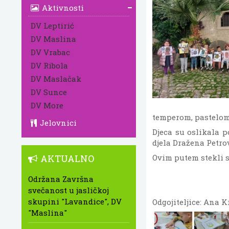
Aktivnosti
DV Leptirić
DV Maslina
DV Vrabac
DV Ribola
DV Maslačak
DV Sunce
DV More
temperom, pastelom,
Jelovnici
Djeca su oslikala p
djela Dražena Petro
AKTUALNO
Ovim putem stekli s
Održana Završna
svečanost u jasličkoj
skupini "Lavandice", DV
Odgojiteljice: Ana 
"Maslina"