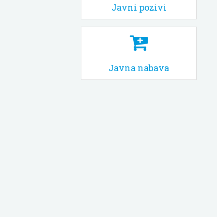
Javni pozivi
Javna nabava