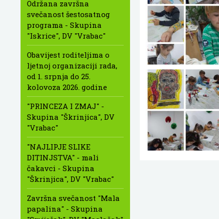
Održana završna
svečanost šestosatnog
programa - Skupina
"Iskrice", DV "Vrabac"
Obavijest roditeljima o
ljetnoj organizaciji rada,
od 1. srpnja do 25.
kolovoza 2026. godine
"PRINCEZA I ZMAJ" -
Skupina "Škrinjica", DV
"Vrabac"
"NAJLIPJE SLIKE
DITINJSTVA" - mali
čakavci - Skupina
"Škrinjica", DV "Vrabac"
Završna svečanost "Mala
papalina" - Skupina