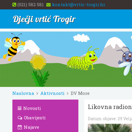
(021) 582 581
kontakt@vrtic-trogir.hr
Dječji vrtić Trogir
Naslovna
Aktivnosti
DV More
Likovna radion
Novosti
Obavijesti
Datum objave:
29 Velj
Najave