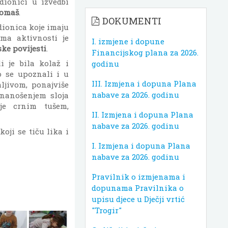
dionici u izvedbi
Tomaš
.
DOKUMENTI
dionica koje imaju
ema aktivnosti je
I. izmjene i dopune
ske povijesti
.
Financijskog plana za 2026.
i je bila kolaž i
godinu
o se upoznali i u
III. Izmjena i dopuna Plana
ljivom, ponajviše
nabave za 2026. godinu
 nanošenjem sloja
je crnim tušem,
II. Izmjena i dopuna Plana
nabave za 2026. godinu
oji se tiču lika i
I. Izmjena i dopuna Plana
nabave za 2026. godinu
Pravilnik o izmjenama i
dopunama Pravilnika o
upisu djece u Dječji vrtić
"Trogir"