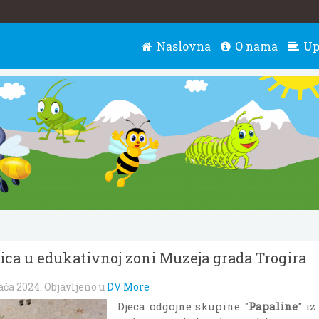
Naslovna
O nama
Up
ica u edukativnoj zoni Muzeja grada Trogira
ača 2024
. Objavljeno u
DV More
Djeca odgojne skupine "
Papaline
" iz