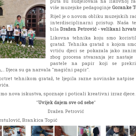
puta su sudjelovala na likovnoj ra
više muzejske pedagoginje
Goranke 
Riječ je o novom obliku muzejskih ra
interdisciplinarni pristup. Naša t
bila
Dražen Petrović - velikani hrvat
Likovna tehnika koju smo koristil
grataž. Tehnika grataž s kojom sm
vrtiću djeci se pokazala jako zanim
zbog procesa stvaranja jer nastaje
pastele na papir koji se prekri
... Djeca su ga nazvala "magični papir".
ortret tehnikom grataž, te ljepila razne novinske natpise k
vića.
mo nova iskustva, spoznaje i poticali kreativni izraz djece.
"
Uvijek dajem sve od sebe
"
Dražen Petrović
Krstulović, Brankica Topić