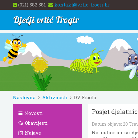
(021) 582 581
kontakt@vrtic-trogir.hr
Dječji vrtić Trogir
Naslovna
Aktivnosti
DV Ribola
Posjet djelatni
Novosti
Obavijesti
Datum objave:
20 Tra
Na radionici su dj
Najave