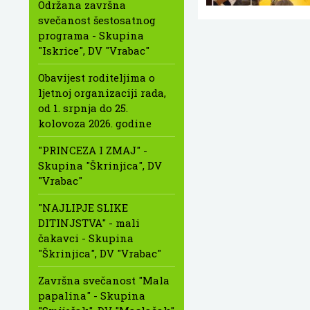
Održana završna
svečanost šestosatnog
programa - Skupina
"Iskrice", DV "Vrabac"
Obavijest roditeljima o
ljetnoj organizaciji rada,
od 1. srpnja do 25.
kolovoza 2026. godine
"PRINCEZA I ZMAJ" -
Skupina "Škrinjica", DV
"Vrabac"
"NAJLIPJE SLIKE
DITINJSTVA" - mali
čakavci - Skupina
"Škrinjica", DV "Vrabac"
Završna svečanost "Mala
papalina" - Skupina