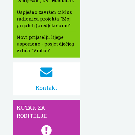
"Smiješak", DV "Maslačak"
Uspješno završen ciklus
radionica projekta "Moj
prijatelj (pred)školarac"
Novi prijatelji, lijepe
uspomene - posjet dječjeg
vrtića "Vrabac"
Kontakt
KUTAK ZA
RODITELJE