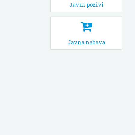
Javni pozivi
Javna nabava