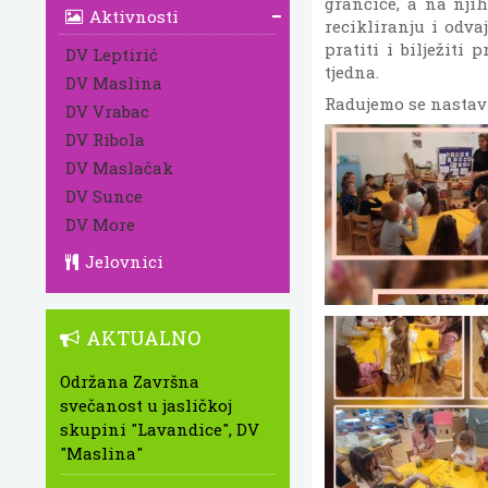
grančice, a na njih
Aktivnosti
recikliranju i odva
pratiti i bilježit
DV Leptirić
tjedna.
DV Maslina
Radujemo se nastav
DV Vrabac
DV Ribola
DV Maslačak
DV Sunce
DV More
Jelovnici
AKTUALNO
Održana Završna
svečanost u jasličkoj
skupini "Lavandice", DV
"Maslina"