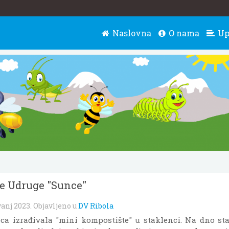
Naslovna
O nama
Up
ce Udruge "Sunce"
vanj 2023
. Objavljeno u
DV Ribola
eca izrađivala "mini kompostište" u staklenci. Na dno sta