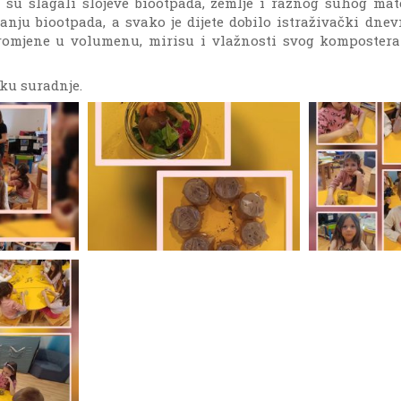
 su slagali slojeve biootpada, zemlje i raznog suhog mate
janju biootpada, a svako je dijete dobilo istraživački dne
i promjene u volumenu, mirisu i vlažnosti svog kompostera
ku suradnje.