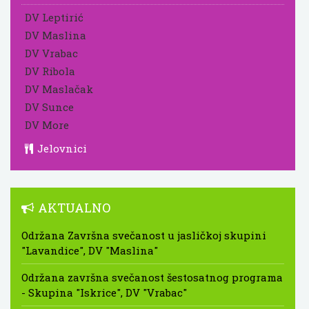
DV Leptirić
DV Maslina
DV Vrabac
DV Ribola
DV Maslačak
DV Sunce
DV More
Jelovnici
AKTUALNO
Održana Završna svečanost u jasličkoj skupini
"Lavandice", DV "Maslina"
Održana završna svečanost šestosatnog programa
- Skupina "Iskrice", DV "Vrabac"