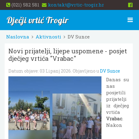
(021) 582 581
kontakt@vrtic-trogir.hr
Dječji vrtić Trogir
Naslovna
Aktivnosti
DV Sunce
Novi prijatelji, lijepe uspomene - posjet
dječjeg vrtića "Vrabac"
Datum objave:
03 Lipanj 2026
. Objavljeno u
DV Sunce
Danas su
nas
posjetili
prijatelji
iz dječjeg
vrtića
Vrabac
.
Nakon