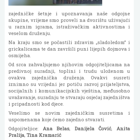
zajedničke šetnje i upoznavanja naše odgojne
skupine, vrijeme smo proveli na dvorištu uživajući
u raznim igrama, istraživačkim aktivnostima i
veselom druženju.
Na kraju smo se počastili zdravim „sladoledom” i
grickalicama te dan završili puni lijepih dojmova i
osmijeha.
Od srca zahvaljujemo njihovim odgojiteljicama na
predivnoj suradnji, toplini i trudu uloženom u
ovakva zajednička druženja. Ovakvi susreti
iznimno su vrijedni jer potiču razvoj prijateljstva,
socijalnih i komunikacijskih vještina, međusobno
uvažavanje, suradnju te stvaraju osjećaj zajedništva
i pripadnosti kod djece.
Veselimo se novim zajedničkim susretima i
uspomenama koje ćemo zajedno stvarati.
Odgojiteljice:
Ana Belas
,
Danijela Čović
,
Anita
Pralija
,
Tina Kramarić