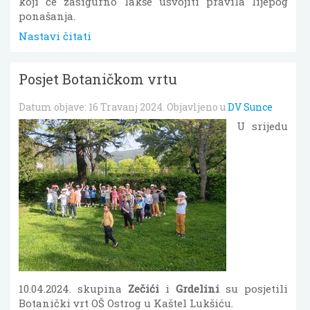
koji će zasigurno lakše usvojiti pravila lijepog
ponašanja.
Nastavi čitati
Posjet Botaničkom vrtu
Datum objave:
16 Travanj 2024
. Objavljeno u
DV Sunce
U srijedu
10.04.2024. skupina
Zečići
i
Grdelini
su posjetili
Botanički vrt OŠ Ostrog u Kaštel Lukšiću.