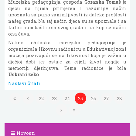
Muzejska pedagoginja, gospođa
Goranka Tomaš
je
djecu na njima primjeren i razumljiv način
upoznala sa puno zanimljivosti iz daleke prošlosti
našeg grada. Na taj način djeca su se upoznala i sa
kulturnom baštinom svog grada i na koji se način
ona čuva.
Nakon obilaska, muzejska pedagoginja je
organizirala likovnu radionicu u Edukativnoj zoni
muzeja pozivajući se na likovnost koja je važna u
dječjoj dobi jer ostaje za cijeli život negdje u
memoriji djetinjstva. Tema radionice je bila
Uskrsni zeko
.
Nastavi čitati
22
23
24
25
26
27
28
Novosti