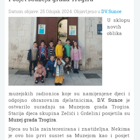
Datum objave:
25 Ožujak 2024
. Objavljeno u
DV Sunce
U sklopu
novih
oblika
muzejskih radionica koje su namijenjene djeci i
odgojno obrazovnim djelatnicima,
D.V. Sunce
je
ostvarilo suradnju sa Muzejom grada Trogira.
Starija djeca skupina Zečići i Grdelini posjetila su
Muzej grada Trogira
.
Djeca su bila zainteresirana i znatiželjna. Nekima
je ovo bio prvi susret sa Muzejom kao i posjet.