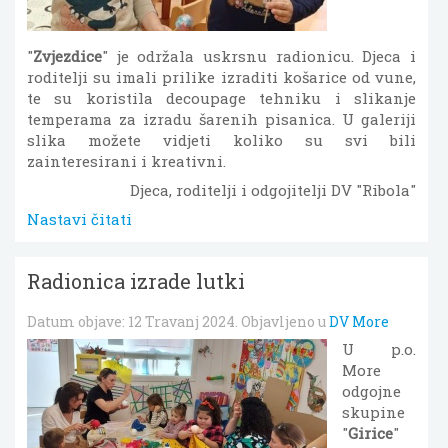
"
Zvjezdice
" je održala uskrsnu radionicu. Djeca i
roditelji su imali prilike izraditi košarice od vune,
te su koristila decoupage tehniku i slikanje
temperama za izradu šarenih pisanica. U galeriji
slika možete vidjeti koliko su svi bili
zainteresirani i kreativni.
Djeca, roditelji i odgojitelji DV "Ribola"
Nastavi čitati
Radionica izrade lutki
Datum objave:
12 Travanj 2024
. Objavljeno u
DV More
U p.o.
More
odgojne
skupine
"
Girice
"