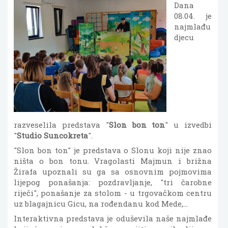
Dana
08.04. je
najmlađu
djecu
razveselila predstava "
Slon bon ton
" u izvedbi
"
Studio Suncokreta
".
"Slon bon ton" je predstava o Slonu koji nije znao
ništa o bon tonu. Vragolasti Majmun i brižna
Žirafa upoznali su ga sa osnovnim pojmovima
lijepog ponašanja: pozdravljanje, "tri čarobne
riječi", ponašanje za stolom - u trgovačkom centru
uz blagajnicu Gicu, na rođendanu kod Mede,...
Interaktivna predstava je oduševila naše najmlađe