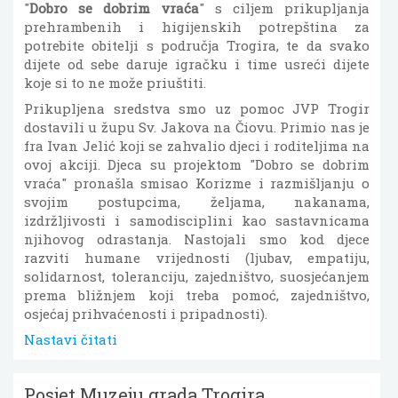
"
Dobro se dobrim vraća
" s ciljem prikupljanja
prehrambenih i higijenskih potrepština za
potrebite obitelji s područja Trogira, te da svako
dijete od sebe daruje igračku i time usreći dijete
koje si to ne može priuštiti.
Prikupljena sredstva smo uz pomoc JVP Trogir
dostavili u župu Sv. Jakova na Čiovu. Primio nas je
fra Ivan Jelić koji se zahvalio djeci i roditeljima na
ovoj akciji. Djeca su projektom "Dobro se dobrim
vraća" pronašla smisao Korizme i razmišljanju o
svojim postupcima, željama, nakanama,
izdržljivosti i samodisciplini kao sastavnicama
njihovog odrastanja. Nastojali smo kod djece
razviti humane vrijednosti (ljubav, empatiju,
solidarnost, toleranciju, zajedništvo, suosjećanjem
prema bližnjem koji treba pomoć, zajedništvo,
osjećaj prihvaćenosti i pripadnosti).
Nastavi čitati
Posjet Muzeju grada Trogira