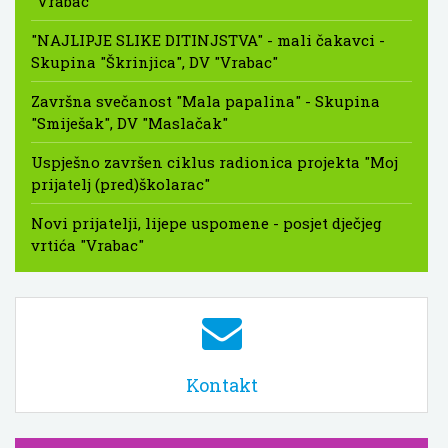
"Vrabac"
"NAJLIPJE SLIKE DITINJSTVA" - mali čakavci -
Skupina "Škrinjica", DV "Vrabac"
Završna svečanost "Mala papalina" - Skupina
"Smiješak", DV "Maslačak"
Uspješno završen ciklus radionica projekta "Moj
prijatelj (pred)školarac"
Novi prijatelji, lijepe uspomene - posjet dječjeg
vrtića "Vrabac"
Kontakt