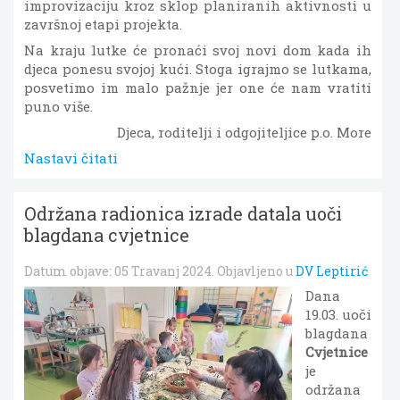
improvizaciju kroz sklop planiranih aktivnosti u
završnoj etapi projekta.
Na kraju lutke će pronaći svoj novi dom kada ih
djeca ponesu svojoj kući. Stoga igrajmo se lutkama,
posvetimo im malo pažnje jer one će nam vratiti
puno više.
Djeca, roditelji i odgojiteljice p.o. More
Nastavi čitati
Održana radionica izrade datala uoči
blagdana cvjetnice
Datum objave:
05 Travanj 2024
. Objavljeno u
DV Leptirić
Dana
19.03. uoči
blagdana
Cvjetnice
je
održana