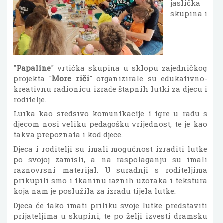
jaslička
skupina i
"
Papaline
" vrtićka skupina u sklopu zajedničkog
projekta "
More riči
" organizirale su edukativno-
kreativnu radionicu izrade štapnih lutki za djecu i
roditelje.
Lutka kao sredstvo komunikacije i igre u radu s
djecom nosi veliku pedagošku vrijednost, te je kao
takva prepoznata i kod djece.
Djeca i roditelji su imali mogućnost izraditi lutke
po svojoj zamisli, a na raspolaganju su imali
raznovrsni materijal. U suradnji s roditeljima
prikupili smo i tkaninu raznih uzoraka i tekstura
koja nam je poslužila za izradu tijela lutke.
Djeca će tako imati priliku svoje lutke predstaviti
prijateljima u skupini, te po želji izvesti dramsku