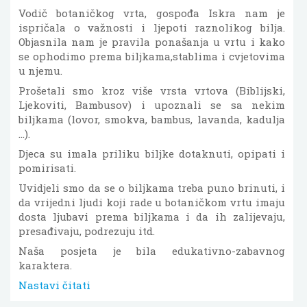
Vodič botaničkog vrta, gospođa Iskra nam je
ispričala o važnosti i ljepoti raznolikog bilja.
Objasnila nam je pravila ponašanja u vrtu i kako
se ophodimo prema biljkama,stablima i cvjetovima
u njemu.
Prošetali smo kroz više vrsta vrtova (Biblijski,
Ljekoviti, Bambusov) i upoznali se sa nekim
biljkama (lovor, smokva, bambus, lavanda, kadulja
...).
Djeca su imala priliku biljke dotaknuti, opipati i
pomirisati.
Uvidjeli smo da se o biljkama treba puno brinuti, i
da vrijedni ljudi koji rade u botaničkom vrtu imaju
dosta ljubavi prema biljkama i da ih zalijevaju,
presađivaju, podrezuju itd.
Naša posjeta je bila edukativno-zabavnog
karaktera.
Nastavi čitati