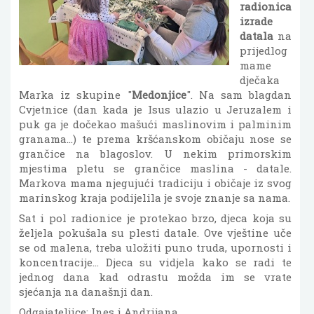
radionica
izrade
datala
na
prijedlog
mame
dječaka
Marka iz skupine "
Medonjice
". Na sam blagdan
Cvjetnice (dan kada je Isus ulazio u Jeruzalem i
puk ga je dočekao mašući maslinovim i palminim
granama...) te prema kršćanskom običaju nose se
grančice na blagoslov. U nekim primorskim
mjestima pletu se grančice maslina - datale.
Markova mama njegujući tradiciju i običaje iz svog
marinskog kraja podijelila je svoje znanje sa nama.
Sat i pol radionice je protekao brzo, djeca koja su
željela pokušala su plesti datale. Ove vještine uče
se od malena, treba uložiti puno truda, upornosti i
koncentracije... Djeca su vidjela kako se radi te
jednog dana kad odrastu možda im se vrate
sjećanja na današnji dan.
Odgajateljice: Ines i Andrijana