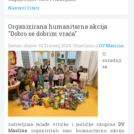
Nastavi čitati
Organizirana humanitarna akcija
"Dobro se dobrim vraća"
Datum objave:
03 Travanj 2024
. Objavljeno u
DV Maslina
U
suradnji
sa
roditeljima mlađe vrtićke i jasličke skupine
DV
Maslina
organizirali smo humanitarnu akciju