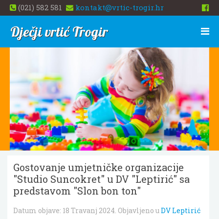
(021) 582 581
kontakt@vrtic-trogir.hr
Dječji vrtić Trogir
Gostovanje umjetničke organizacije
"Studio Suncokret" u DV "Leptirić" sa
predstavom "Slon bon ton"
Datum objave:
18 Travanj 2024
. Objavljeno u
DV Leptirić