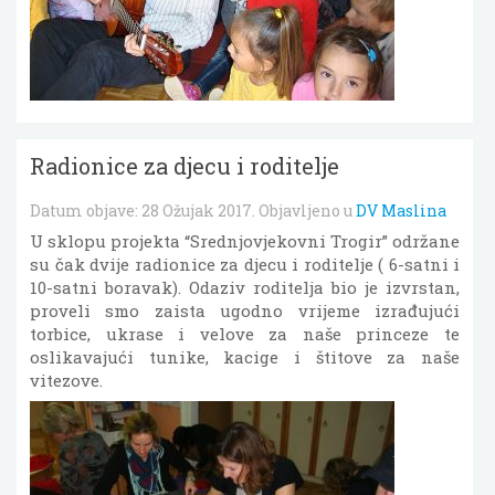
Radionice za djecu i roditelje
Datum objave:
28 Ožujak 2017
. Objavljeno u
DV Maslina
U sklopu projekta “Srednjovjekovni Trogir” održane
su čak dvije radionice za djecu i roditelje ( 6-satni i
10-satni boravak). Odaziv roditelja bio je izvrstan,
proveli smo zaista ugodno vrijeme izrađujući
torbice, ukrase i velove za naše princeze te
oslikavajući tunike, kacige i štitove za naše
vitezove.