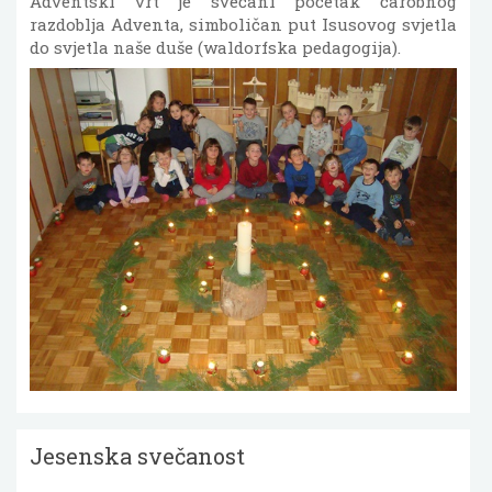
Adventski vrt je svečani početak čarobnog
razdoblja Adventa, simboličan put Isusovog svjetla
do svjetla naše duše (waldorfska pedagogija).
Jesenska svečanost