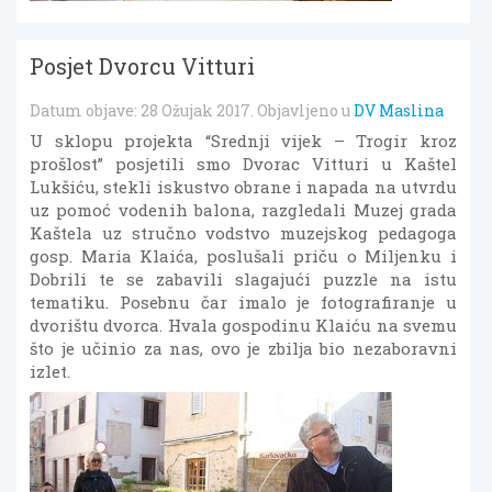
Posjet Dvorcu Vitturi
Datum objave:
28 Ožujak 2017
. Objavljeno u
DV Maslina
U sklopu projekta “Srednji vijek – Trogir kroz
prošlost” posjetili smo Dvorac Vitturi u Kaštel
Lukšiću, stekli iskustvo obrane i napada na utvrdu
uz pomoć vodenih balona, razgledali Muzej grada
Kaštela uz stručno vodstvo muzejskog pedagoga
gosp. Maria Klaića, poslušali priču o Miljenku i
Dobrili te se zabavili slagajući puzzle na istu
tematiku. Posebnu čar imalo je fotografiranje u
dvorištu dvorca. Hvala gospodinu Klaiću na svemu
što je učinio za nas, ovo je zbilja bio nezaboravni
izlet.