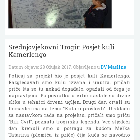
Srednjovjekovni Trogir: Posjet kuli
Kamerlengo
Datum objave:
28 Ožujak 2017
. Objavljeno u
DV Maslina
Poticaj za projekt bio je posjet kuli Kamerlengo.
Razgledavali smo kulu izvana i unutra, pričali
priče šta se tu nekad događalo, opažali od čega je
napravljena. Po povratku u vrtić nastale su divne
slike u tehnici drveni ugljen. Drugi dan crtali su
flomasterima na temu “Kula u prošlosti”. U skladu
sa nastavkom rada na projektu, pričali smo priču
“Bili Cvit”, poznatu trogirsku legendu. Već sljedeći
dan krenuli smo u potragu za kućom Melka
Tatarina (plemića iz priče) čija kuća se navodno