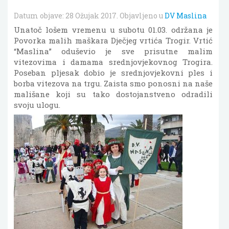
Datum objave:
28 Ožujak 2017
. Objavljeno u
DV Maslina
Unatoč lošem vremenu u subotu 01.03. održana je
Povorka malih maškara Dječjeg vrtića Trogir. Vrtić
“Maslina” oduševio je sve prisutne malim
vitezovima i damama srednjovjekovnog Trogira.
Poseban pljesak dobio je srednjovjekovni ples i
borba vitezova na trgu. Zaista smo ponosni na naše
mališane koji su tako dostojanstveno odradili
svoju ulogu.