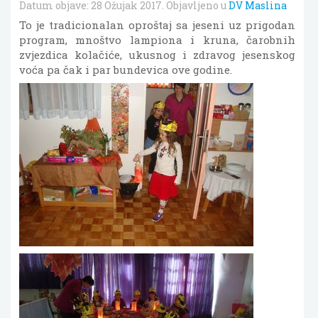
Datum objave:
28 Ožujak 2017
. Objavljeno u
DV Maslina
To je tradicionalan oproštaj sa jeseni uz prigodan
program, mnoštvo lampiona i kruna, čarobnih
zvjezdica kolačiće, ukusnog i zdravog jesenskog
voća pa čak i par bundevica ove godine.