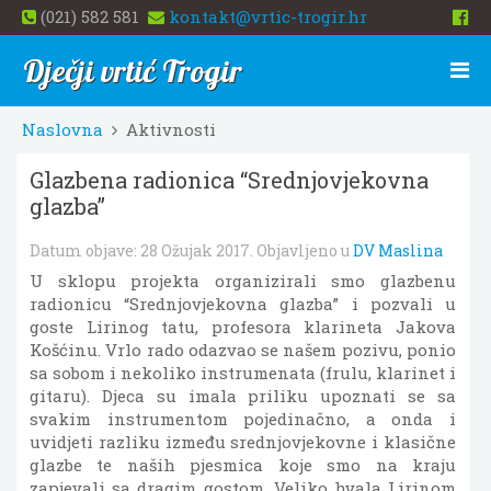
(021) 582 581
kontakt@vrtic-trogir.hr
Dječji vrtić Trogir
Naslovna
Aktivnosti
Glazbena radionica “Srednjovjekovna
glazba”
Datum objave:
28 Ožujak 2017
. Objavljeno u
DV Maslina
U sklopu projekta organizirali smo glazbenu
radionicu “Srednjovjekovna glazba” i pozvali u
goste Lirinog tatu, profesora klarineta Jakova
Košćinu. Vrlo rado odazvao se našem pozivu, ponio
sa sobom i nekoliko instrumenata (frulu, klarinet i
gitaru). Djeca su imala priliku upoznati se sa
svakim instrumentom pojedinačno, a onda i
uvidjeti razliku između srednjovjekovne i klasične
glazbe te naših pjesmica koje smo na kraju
zapjevali sa dragim gostom. Veliko hvala Lirinom