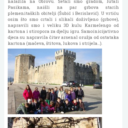
nalazila na Obrovu. Šetali smo gradom, lutali
Pasikama, naišli na par grbova starih
plemenitaških obitelji (Šubić i Berislavić). U vrtiću
osim što smo crtali i slikali doživljeno (grbove),
napravili smo i veliku 3D kulu Karmelengo od
kartona i stiropora za dječju igru. Samoinicijativno
djeca su napravila čitav arsenal oružja od ostataka
kartona (mačeva, štitova, lukova i strijela…).