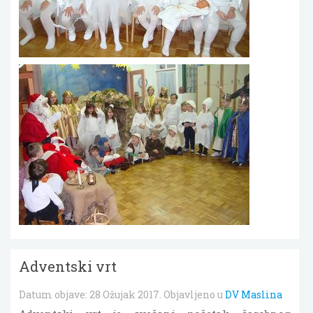
Adventski vrt
Datum objave:
28 Ožujak 2017
. Objavljeno u
DV Maslina