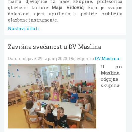
mama djevojčice iz naše skupine, profesorica
glazbene kulture
Maja Vidović
, koja je svojim
dolaskom djeci upriličila i pobliže približila
glazbene instrumente.
Nastavi čitati
Završna svečanost u DV Maslina
Datum objave:
29 Lipanj 2023
. Objavljeno u
DV Maslina
U
p.o.
Maslina
,
odgojna
skupina