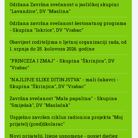
Održana Završna svečanost u jasličkoj skupini
"Lavandice", DV "Maslina"
Održana završna svečanost šestosatnog programa
- Skupina "Iskrice", DV "Vrabac"
Obavijest roditeljima o ljetnoj organizaciji rada, od
1. srpnja do 25. kolovoza 2026. godine
"PRINCEZA I ZMAJ" - Skupina "Škrinjica", DV
"Vrabac"
"NAJLIPJE SLIKE DITINJSTVA" - mali čakavci -
Skupina "Škrinjica", DV "Vrabac"
Završna svečanost "Mala papalina" - Skupina
"Smiješak", DV "Maslačak"
Uspješno završen ciklus radionica projekta "Moj
prijatelj (pred)školarac"
Novi prijatelji, lijepe uspomene - posjet dječjeg