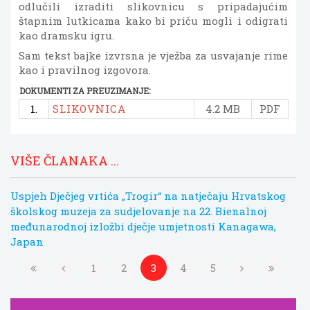
odlučili izraditi slikovnicu s pripadajućim
štapnim lutkicama kako bi priču mogli i odigrati
kao dramsku igru.
Sam tekst bajke izvrsna je vježba za usvajanje rime
kao i pravilnog izgovora.
DOKUMENTI ZA PREUZIMANJE:
1.
SLIKOVNICA
4.2 MB
PDF
VIŠE ČLANAKA ...
Uspjeh Dječjeg vrtića „Trogir“ na natječaju Hrvatskog
školskog muzeja za sudjelovanje na 22. Bienalnoj
međunarodnoj izložbi dječje umjetnosti Kanagawa,
Japan
1
2
3
4
5