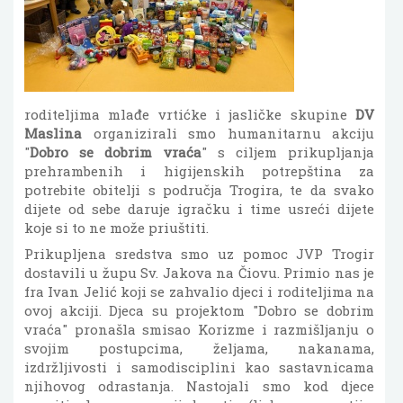
roditeljima mlađe vrtićke i jasličke skupine
DV
Maslina
organizirali smo humanitarnu akciju
"
Dobro se dobrim vraća
" s ciljem prikupljanja
prehrambenih i higijenskih potrepština za
potrebite obitelji s područja Trogira, te da svako
dijete od sebe daruje igračku i time usreći dijete
koje si to ne može priuštiti.
Prikupljena sredstva smo uz pomoc JVP Trogir
dostavili u župu Sv. Jakova na Čiovu. Primio nas je
fra Ivan Jelić koji se zahvalio djeci i roditeljima na
ovoj akciji. Djeca su projektom "Dobro se dobrim
vraća" pronašla smisao Korizme i razmišljanju o
svojim postupcima, željama, nakanama,
izdržljivosti i samodisciplini kao sastavnicama
njihovog odrastanja. Nastojali smo kod djece