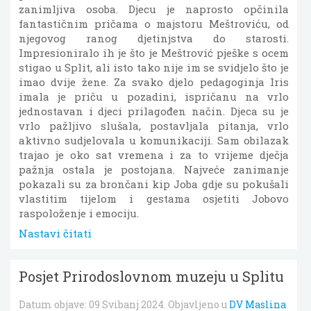
zanimljiva osoba. Djecu je naprosto opčinila
fantastičnim pričama o majstoru Meštroviću, od
njegovog ranog djetinjstva do starosti.
Impresioniralo ih je što je Meštrović pješke s ocem
stigao u Split, ali isto tako nije im se svidjelo što je
imao dvije žene. Za svako djelo pedagoginja Iris
imala je priču u pozadini, ispričanu na vrlo
jednostavan i djeci prilagođen način. Djeca su je
vrlo pažljivo slušala, postavljala pitanja, vrlo
aktivno sudjelovala u komunikaciji. Sam obilazak
trajao je oko sat vremena i za to vrijeme dječja
pažnja ostala je postojana. Najveće zanimanje
pokazali su za brončani kip Joba gdje su pokušali
vlastitim tijelom i gestama osjetiti Jobovo
raspoloženje i emociju.
Nastavi čitati
Posjet Prirodoslovnom muzeju u Splitu
Datum objave:
09 Svibanj 2024
. Objavljeno u
DV Maslina