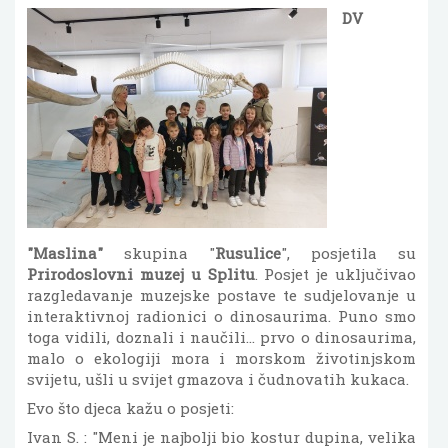
DV
"Maslina"
skupina "
Rusulice
", posjetila su
Prirodoslovni muzej u Splitu
. Posjet je uključivao
razgledavanje muzejske postave te sudjelovanje u
interaktivnoj radionici o dinosaurima. Puno smo
toga vidili, doznali i naučili... prvo o dinosaurima,
malo o ekologiji mora i morskom životinjskom
svijetu, ušli u svijet gmazova i čudnovatih kukaca.
Evo što djeca kažu o posjeti:
Ivan S. : "Meni je najbolji bio kostur dupina, velika