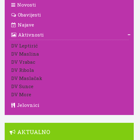
Novosti
Obavijesti
Najave
Aktivnosti
DV Leptirić
DV Maslina
DV Vrabac
DV Ribola
DV Maslačak
DV Sunce
DV More
Jelovnici
AKTUALNO