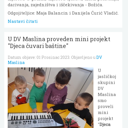
darivanja, zajedništva i iščekivanja - Božića.
Odgojiteljice: Maja Balancin i Danijela Ćurić Vladić.
Nastavi čitati
U DV Maslina proveden mini projekt
"Djeca čuvari baštine"
Datum objave:
01 Prosinac 2023
. Objavljeno u
DV
Maslina
U
jasličkoj
skupini
DV
Maslina
smo
proveli
mini
projekt
"
Djeca