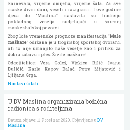
karnevala, vrijeme smijeha, vrijeme šala. Za sve
maske divni dani, veseli i razigrani... I ove godine
djeca do "Maslina" nastavila su tradiciju
pokladnog veselja sudjelujući u šarenoj
maskenbalskoj povorci.
Zbog loše vremenske prognoze manifestacija "
Male
maškare
" održana je u trogirskoj sportskoj dvorani,
ali to nije umanjilo naše veselje kao i priliku za
dobru zabavu i ples. Živile maškare!
Odgojiteljice: Vera Goleš, Vjekica Bilić, Ivana
Buličić, Karla Kapov Balać, Petra Mijatović i
Ljiljana Grga.
Nastavi čitati
U DV Maslina organizirana božićna
radionica s roditeljima
Datum objave:
11 Prosinac 2023
. Objavljeno u
DV
Maslina