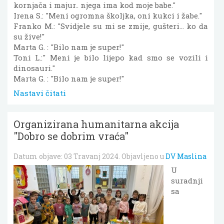
kornjača i majur.. njega ima kod moje babe."
Irena S.: "Meni ogromna školjka, oni kukci i žabe."
Franko M.: "Svidjele su mi se zmije, gušteri… ko da
su žive!"
Marta G. : "Bilo nam je super!"
Toni L.:" Meni je bilo lijepo kad smo se vozili i
dinosauri."
Marta G. : "Bilo nam je super!"
Nastavi čitati
Organizirana humanitarna akcija
"Dobro se dobrim vraća"
Datum objave:
03 Travanj 2024
. Objavljeno u
DV Maslina
U
suradnji
sa