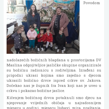
Povodom
nadolazećih božićnih blagdana u prostorijama DV
Maslina odgojiteljice jasličke skupine organizirale
su božićnu radionicu s roditeljima. Izrađeni su
prigodni ukrasi kojima smo zajedno s djecom
ukrasili božićno drvce ispred crkve sv. Jakova.
Dočekao nas je župnik fra Ivan koji nas je uveo u
crkvu i pokazao božićne jaslice.
Kičenjem božićnog drvca potaknuli smo djecu na
njegovanje vrijednih običaja u najradosnijem
mjesecu u godini, mjesecu ljubavi, mira, praštanja,