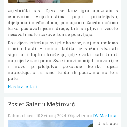
zajednički rast. Djeca se kroz igru upoznaju s
osnovnim vrijednostima poput prijateljstva,
dijeljenja i međusobnog pomaganja. Zajedno učimo
kako poštovati jedni druge, biti strpljivi i veselo
rješavati male izazove koji se pojavljuju.
Dok djeca istražuju svijet oko sebe, s njima rastemo
i mi odrasli – učimo koliko je važno stvarati
sigurno i toplo okruženje, gdje svaki mali korak
naprijed znači puno. Svaki novi osmijeh, nova riječ
i novo prijateljstvo pokazuje koliko djeca
napreduju, a mi smo tu da ih podržimo na tom
putu.
Nastavi čitati
Posjet Galeriji Meštrović
Datum objave:
10 Svibanj 2024
. Objavljeno u
DV Maslina
U sklopu