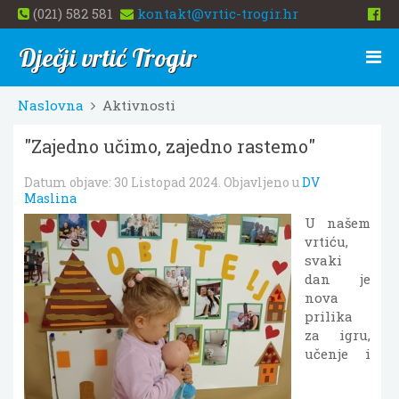
(021) 582 581
kontakt@vrtic-trogir.hr
Dječji vrtić Trogir
Naslovna
Aktivnosti
"Zajedno učimo, zajedno rastemo"
Datum objave:
30 Listopad 2024
. Objavljeno u
DV
Maslina
U našem
vrtiću,
svaki
dan je
nova
prilika
za igru,
učenje i