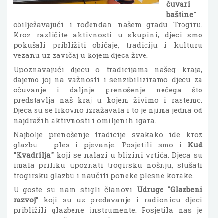
čuvari
baštine
"
obilježavajući i rođendan našem gradu Trogiru.
Kroz različite aktivnosti u skupini, djeci smo
pokušali približiti običaje, tradiciju i kulturu
vezanu uz zavičaj u kojem djeca žive.
Upoznavajući djecu o tradicijama našeg kraja,
dajemo joj na važnosti i senzibiliziramo djecu za
očuvanje i daljnje prenošenje nečega što
predstavlja naš kraj u kojem živimo i rastemo.
Djeca su se likovno izražavala i to je njima jedna od
najdražih aktivnosti i omiljenih igara.
Najbolje prenošenje tradicije svakako ide kroz
glazbu – ples i pjevanje. Posjetili smo i
Kud
"Kvadrilja"
koji se nalazi u blizini vrtića. Djeca su
imala priliku upoznati trogirsku nošnju, slušati
trogirsku glazbu i naučiti poneke plesne korake.
U goste su nam stigli članovi
Udruge "Glazbeni
razvoj"
koji su uz predavanje i radionicu djeci
približili glazbene instrumente. Posjetila nas je