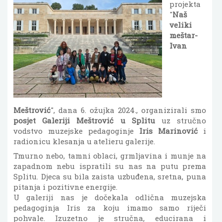
projekta
"
Naš
veliki
meštar-
Ivan
Meštrović
", dana 6. ožujka 2024., organizirali smo
posjet Galeriji Meštrović u Splitu
uz stručno
vodstvo muzejske pedagoginje
Iris Marinović
i
radionicu klesanja u atelieru galerije.
Tmurno nebo, tamni oblaci, grmljavina i munje na
zapadnom nebu ispratili su nas na putu prema
Splitu. Djeca su bila zaista uzbuđena, sretna, puna
pitanja i pozitivne energije.
U galeriji nas je dočekala odlična muzejska
pedagoginja Iris za koju imamo samo riječi
pohvale. Izuzetno je stručna, educirana i