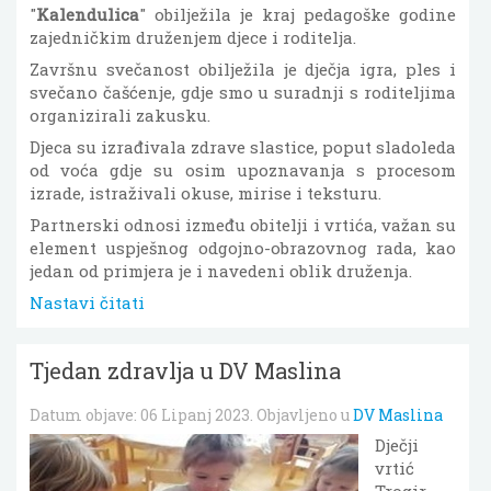
"
Kalendulica
" obilježila je kraj pedagoške godine
zajedničkim druženjem djece i roditelja.
Završnu svečanost obilježila je dječja igra, ples i
svečano čašćenje, gdje smo u suradnji s roditeljima
organizirali zakusku.
Djeca su izrađivala zdrave slastice, poput sladoleda
od voća gdje su osim upoznavanja s procesom
izrade, istraživali okuse, mirise i teksturu.
Partnerski odnosi između obitelji i vrtića, važan su
element uspješnog odgojno-obrazovnog rada, kao
jedan od primjera je i navedeni oblik druženja.
Nastavi čitati
Tjedan zdravlja u DV Maslina
Datum objave:
06 Lipanj 2023
. Objavljeno u
DV Maslina
Dječji
vrtić