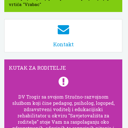
vrtića "Vrabac"
Kontakt
KUTAK ZA RODITELJE
DV Trogir sa svojom Stručno-razvojnom
službom koji čine pedagog, psiholog, logoped,
zdravstveni voditelj i edukacijiski
rehabilitator u okviru "Savjetovališta za
roditelje" stoje Vam na raspolaganju oko