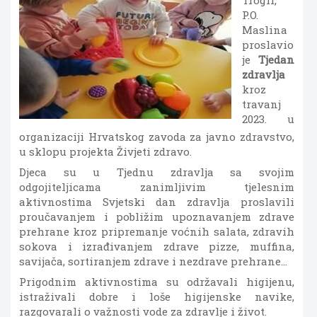
Trogir,
P.O.
Maslina
proslavio
je
Tjedan
zdravlja
kroz
travanj
2023. u
organizaciji Hrvatskog zavoda za javno zdravstvo,
u sklopu projekta Živjeti zdravo.
Djeca su u Tjednu zdravlja sa svojim
odgojiteljicama zanimljivim tjelesnim
aktivnostima Svjetski dan zdravlja proslavili
proučavanjem i pobližim upoznavanjem zdrave
prehrane kroz pripremanje voćnih salata, zdravih
sokova i izrađivanjem zdrave pizze, muffina,
savijača, sortiranjem zdrave i nezdrave prehrane…
Prigodnim aktivnostima su održavali higijenu,
istraživali dobre i loše higijenske navike,
razgovarali o važnosti vode za zdravlje i život.