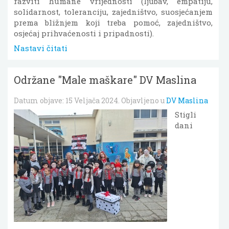
razviti humane vrijednosti (ljubav, empatiju,
solidarnost, toleranciju, zajedništvo, suosjećanjem
prema bližnjem koji treba pomoć, zajedništvo,
osjećaj prihvaćenosti i pripadnosti).
Nastavi čitati
Održane "Male maškare" DV Maslina
Datum objave:
15 Veljača 2024
. Objavljeno u
DV Maslina
Stigli
dani