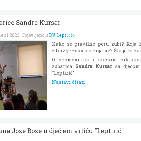
arice Sandre Kursar
deni 2023
. Objavljeno u
DV Leptirić
Kako se pravilno peru zubi? Koja 
zdravlje zubića a koja ne? Što je to ka
O spomenutim i sličnim pitanjim
zubarica
Sandra Kursar
sa djecom 
"Leptirić".
Nastavi čitati
na Joze Boze u dječjem vrtiću "Leptirić"