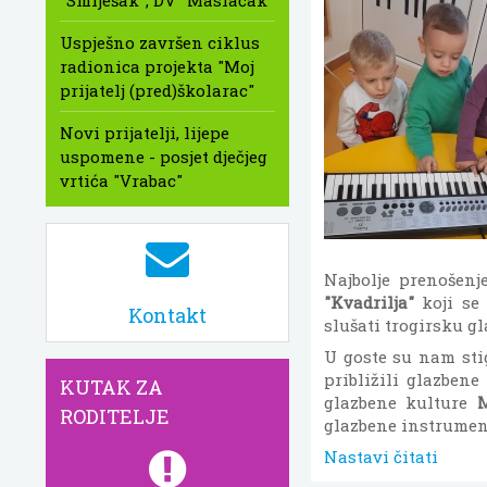
"Smiješak", DV "Maslačak"
Uspješno završen ciklus
radionica projekta "Moj
prijatelj (pred)školarac"
Novi prijatelji, lijepe
uspomene - posjet dječjeg
vrtića "Vrabac"
Najbolje prenošenj
"Kvadrilja"
koji se 
Kontakt
slušati trogirsku g
U goste su nam sti
približili glazbene
KUTAK ZA
glazbene kulture
M
RODITELJE
glazbene instrumen
Nastavi čitati