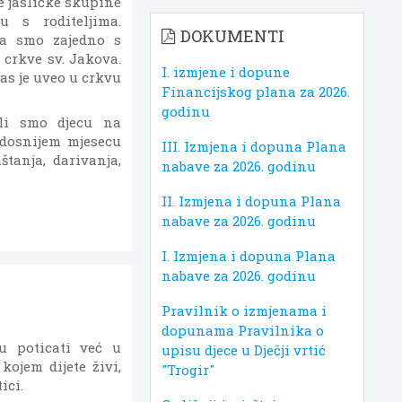
e jasličke skupine
u s roditeljima.
DOKUMENTI
ma smo zajedno s
 crkve sv. Jakova.
I. izmjene i dopune
as je uveo u crkvu
Financijskog plana za 2026.
godinu
li smo djecu na
adosnijem mjesecu
III. Izmjena i dopuna Plana
štanja, darivanja,
nabave za 2026. godinu
II. Izmjena i dopuna Plana
nabave za 2026. godinu
I. Izmjena i dopuna Plana
nabave za 2026. godinu
Pravilnik o izmjenama i
dopunama Pravilnika o
ju poticati već u
upisu djece u Dječji vrtić
kojem dijete živi,
"Trogir"
ici.