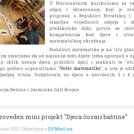
U Nacionalnom kurikulumu za ran
odgoj i obrazovanje, koji je sl
propisan u Republici Hrvatskoj i 
temeljne vrijednosti odgoja i o
predškolske dobi, potiče se raz
kompetencija kod djece i stvar
matematičkog okruženja.
Nažalost, matematika je na "zlu glas
m smatramo da od najranije dobi dijete treba upoznati s njo
ji oblik učenja djece, približiti djeci i maknuti te "et
gu godinu organiziramo "
Večer matematike
", a ista je od
ječjeg vrtića. Sudjelovala su djeca s navršenih 5 i 6
arija Bezina i Jasminka Gall Borjan.
roveden mini projekt "Djeca čuvari baštine"
sinac 2023
. Objavljeno u
DV Maslina