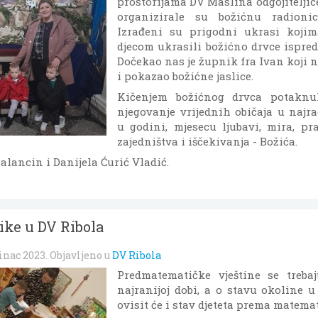
prostorijama DV Maslina odgojiteljic
organizirale su božićnu radionic
Izrađeni su prigodni ukrasi koji
djecom ukrasili božićno drvce ispred
Dočekao nas je župnik fra Ivan koji n
i pokazao božićne jaslice.
Kičenjem božićnog drvca potaknu
njegovanje vrijednih običaja u najr
u godini, mjesecu ljubavi, mira, pra
zajedništva i iščekivanja - Božića.
Balancin i Danijela Ćurić Vladić.
ke u DV Ribola
sinac 2023
. Objavljeno u
DV Ribola
Predmatematičke vještine se treba
najranijoj dobi, a o stavu okoline u 
ovisit će i stav djeteta prema matemat