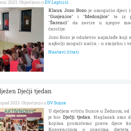
deni 2023
. Objavljeno u
DV Leptirić
Klaun Jozo Bozo
je omogućio djeci i
"
Gusjenice
" i "
Medonjice
" te iz 
"
Šarenci
" da zavire u njegov mag
čarolije.
Jozo Bozo je oduševio najmlađe koji s
najbolji mogući način - u smijehu i ve
Nastavi čitati
ježen Dječji tjedan
topad 2023
. Objavljeno u
DV Sunce
U dječjem vrtiću Sunce u Žednom, od 02
je bio
Dječji tjedan
. Naglasak smo d
kojima promičemo prava djece ko
Konvencijom o pravima djeteta