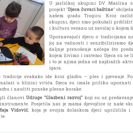
U jasličkoj skupini DV Maslina 
projekt "
Djeca čuvari baštine
" obilje
našem gradu Trogiru. Kroz različ
skupini, djeci smo pokušali približiti
i kulturu vezanu uz zavičaj u kojem dj
Upoznavajući djecu o tradicijama na
joj na važnosti i senzibiliziramo d
daljnje prenošenje nečega što preds
kojem živimo i rastemo. Djeca su se 
i to je njima jedna od najdražih akti
igara.
e tradicije svakako ide kroz glazbu – ples i pjevanje. P
nalazi u blizini vrtića. Djeca su imala priliku upoznati
lazbu i naučiti poneke plesne korake.
gli članovi
Udruge "Glazbeni razvoj"
koji su uz predavanje
 instrumente. Posjetila nas je mama djevojčice iz naše sk
aja Vidović
, koja je svojim dolaskom djeci upriličila i 
te.