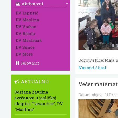
Aktivnosti
DV Leptirić
DV Maslina
DV Vrabac
DV Ribola
DV Maslačak
DV Sunce
DV More
Odgojiteljice: Maja 
Jelovnici
Nastavi čitati
AKTUALNO
Večer matemati
Održana Završna
Datum objave:
11 Pro
svečanost u jasličkoj
skupini "Lavandice", DV
"Maslina"