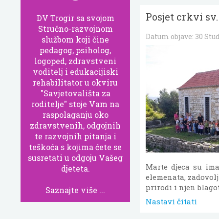
Posjet crkvi sv
DV Trogir sa svojom
Stručno-razvojnom
Datum objave:
30 Stu
službom koji čine
pedagog, psiholog,
logoped, zdravstveni
voditelj i edukacijiski
rehabilitator u okviru
"Savjetovališta za
roditelje" stoje Vam na
raspolaganju oko
zdravstvenih, odgojnih
te razvojnih pitanja i
teškoća s kojima ćete se
susretati u odgoju Vašeg
Marte djeca su ima
djeteta.
elemenata, zadovolji
prirodi i njen blago
Saznajte više ...
Nastavi čitati