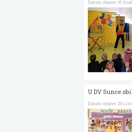
Datum objave:
10 Stu
U DV Sunce obil
Datum objave:
25 Lis