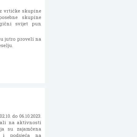
z vrtićke skupine
posebne skupine
ični svijet pun
u jutro proveli na
selju.
.10. do 06.10.2023.
ali na aktivnosti
ja su zajamčena
 i podsjeća na