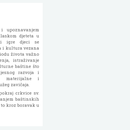
m i upoznavanjem
olaskom djeteta u
 i igre djeci se
ja i kultura vezana
riodu života važno
nja, istraživanje
turne baštine što
ijesnog razvoja i
a materijalne i
užeg zavičaja.
okraj crkvice sv.
vanjem baštinskih
e to kroz boravak u