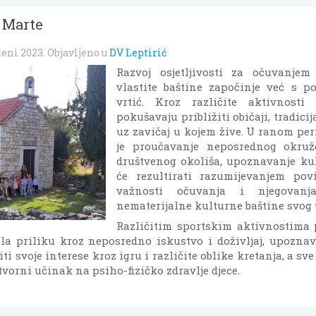
. Marte
deni 2023
. Objavljeno u
DV Leptirić
Razvoj osjetljivosti za očuvanje
vlastite baštine započinje već s p
vrtić. Kroz različite aktivnosti
pokušavaju približiti običaji, tradici
uz zavičaj u kojem žive. U ranom pe
je proučavanje neposrednog okruže
društvenog okoliša, upoznavanje kul
će rezultirati razumijevanjem pov
važnosti očuvanja i njegovanj
nematerijalne kulturne baštine svog 
Različitim sportskim aktivnostima p
la priliku kroz neposredno iskustvo i doživljaj, upozna
ti svoje interese kroz igru i različite oblike kretanja, a sv
tvorni učinak na psiho-fizičko zdravlje djece.