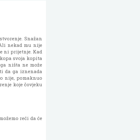
 stvorenje. Snažan
. Ali nekad mu nije
e ni prijetnje. Kad
ukopa svoja kopita
i ga ništa ne može
ti da ga iznenada
ilo nije, pomaknuo
orenje koje čovjeku
možemo reći da će