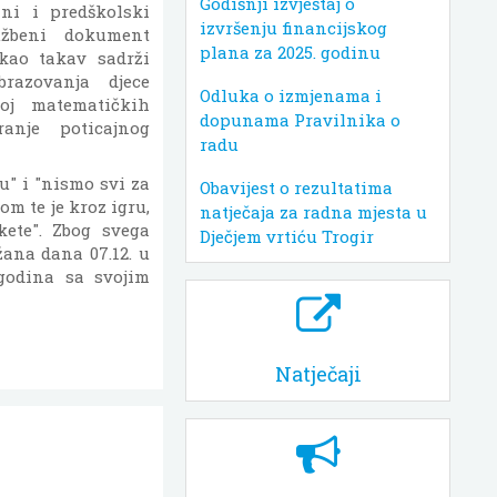
Godišnji izvještaj o
i i predškolski
izvršenju financijskog
užbeni dokument
plana za 2025. godinu
kao takav sadrži
brazovanja djece
Odluka o izmjenama i
voj matematičkih
dopunama Pravilnika o
anje poticajnog
radu
u" i "nismo svi za
Obavijest o rezultatima
m te je kroz igru,
natječaja za radna mjesta u
ikete". Zbog svega
Dječjem vrtiću Trogir
ržana dana 07.12. u
 godina sa svojim
Natječaji