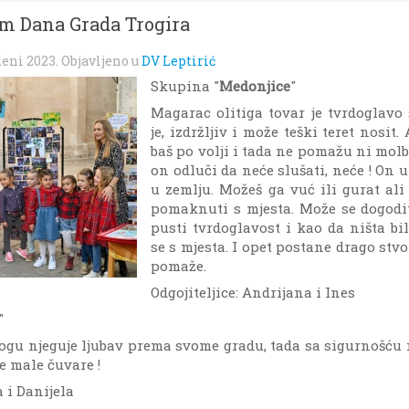
m Dana Grada Trogira
deni 2023
. Objavljeno u
DV Leptirić
Skupina "
Medonjice
"
Magarac olitiga tovar je tvrdoglavo
je, izdržljiv i može teški teret nosit
baš po volji i tada ne pomažu ni molb
on odluči da neće slušati, neće ! On 
u zemlju. Možeš ga vuć ili gurat al
pomaknuti s mjesta. Može se dogodi
pusti tvrdoglavost i kao da ništa b
se s mjesta. I opet postane drago stv
pomaže.
Odgojiteljice: Andrijana i Ines
"
ogu njeguje ljubav prema svome gradu, tada sa sigurnošću 
e male čuvare !
a i Danijela