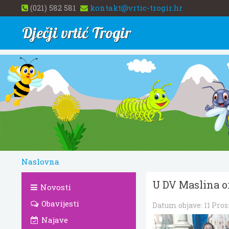
(021) 582 581
kontakt@vrtic-trogir.hr
Dječji vrtić Trogir
Naslovna
U DV Maslina or
Novosti
Obavijesti
Datum objave:
11 Pro
Najave