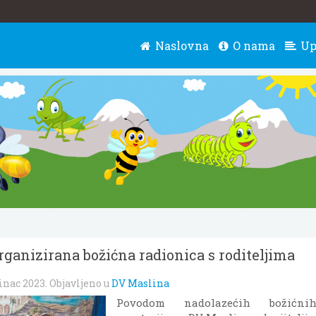
Naslovna
O nama
Up
ganizirana božićna radionica s roditeljima
sinac 2023
. Objavljeno u
DV Maslina
Povodom nadolazećih božićn