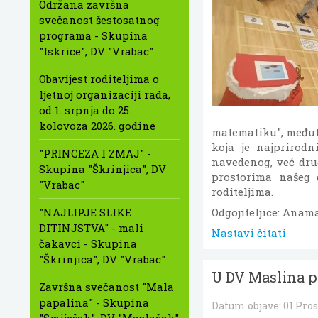
Održana završna
svečanost šestosatnog
programa - Skupina
"Iskrice", DV "Vrabac"
Obavijest roditeljima o
ljetnoj organizaciji rada,
od 1. srpnja do 25.
kolovoza 2026. godine
matematiku", međuti
koja je najprirodni
"PRINCEZA I ZMAJ" -
navedenog, već dru
Skupina "Škrinjica", DV
prostorima našeg d
"Vrabac"
roditeljima.
"NAJLIPJE SLIKE
Odgojiteljice: Anam
DITINJSTVA" - mali
Nastavi čitati
čakavci - Skupina
"Škrinjica", DV "Vrabac"
U DV Maslina p
Završna svečanost "Mala
papalina" - Skupina
Datum objave:
01 Pro