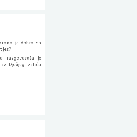
hrana je dobra za
rijes?
a razgovarala je
iz Dječjeg vrtića