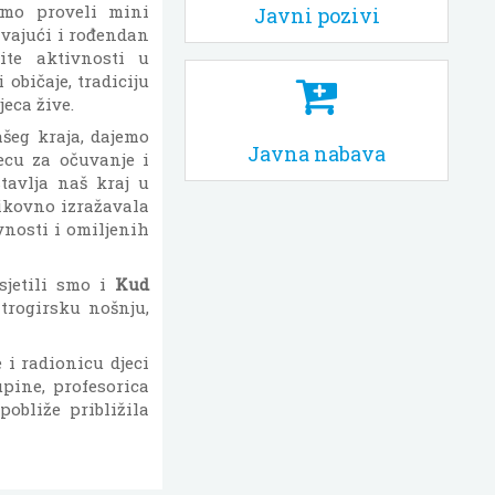
smo proveli mini
Javni pozivi
žavajući i rođendan
ite aktivnosti u
 običaje, tradiciju
eca žive.
šeg kraja, dajemo
Javna nabava
jecu za očuvanje i
tavlja naš kraj u
likovno izražavala
vnosti i omiljenih
osjetili smo i
Kud
 trogirsku nošnju,
 i radionicu djeci
upine, profesorica
pobliže približila