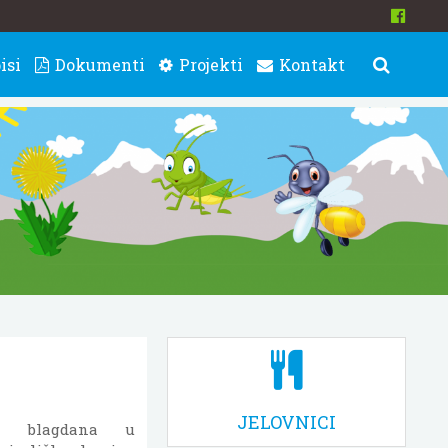
isi
Dokumenti
Projekti
Kontakt
JELOVNICI
ih blagdana u